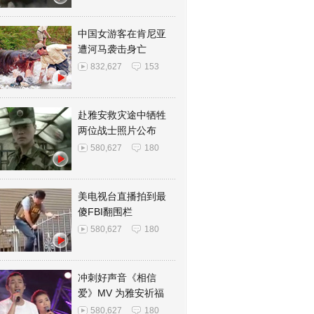
中国女游客在肯尼亚
遭河马袭击身亡
832,627
153
赴雅安救灾途中牺牲
两位战士照片公布
580,627
180
美电视台直播拍到最
傻FBI翻围栏
580,627
180
冲刺好声音《相信
爱》MV 为雅安祈福
580,627
180