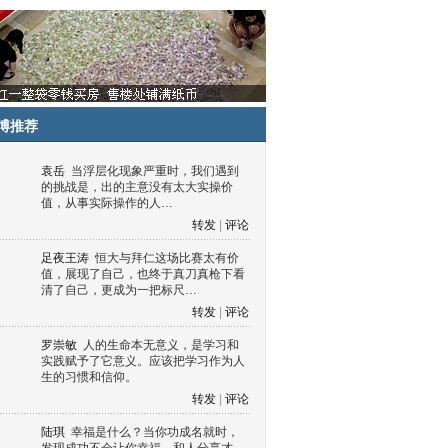
博推荐
袁岳
当浮层化现象严重时，我们遇到
的挑战是，出的主意没有太大实操价
值，从事实际操作的人…
转发
|
评论
足夜王涛
恒大与拜仁这场比赛太有价
值，展现了自己，也终于真刀真枪下看
清了自己，更成为一把标尺…
转发
|
评论
罗崇敏
人的生命本无意义，是学习和
实践赋予了它意义。应该把学习作为人
生的习惯和信仰。
转发
|
评论
陆琪
幸福是什么？当你功成名就时，