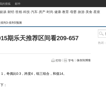
我的搜狐
邮件
娱谈
-
财经
-
世相
-
科技
-
汽车
-
房产
-
时尚
-
健康
-
教育
-
母婴
-
旅游
-
美食
-
星座
>
排列3-排列5预测
015期乐天推荐区间看209-657
热词
保存到博客
打印
字号
1，奇偶比0:3，跨度4，组三组合，和值14。
如下：