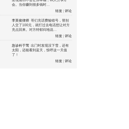
发现成功不会让你幸福，和人分享才
会。当你赚到很多钱时…
转发
|
评论
李英俊律师
哥们充话费输错号，替别
人交了100元，就打过去电话想让对方
充点回来。对方特郁闷地说…
转发
|
评论
急诊科于莺
出门时发现没下雪，还有
太阳，还能看到蓝天，惊呼这一天值
了！
转发
|
评论