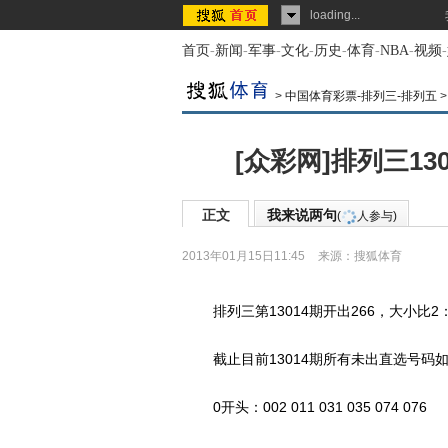
loading...
首页
-
新闻
-
军事
-
文化
-
历史
-
体育
-
NBA
-
视频
-
>
中国体育彩票-排列三-排列五
[众彩网]排列三13
正文
我来说两句
(
人参与)
2013年01月15日11:45
来源：
搜狐体育
排列三第13014期开出266，大小比2：
截止目前13014期所有未出直选号码
0开头：002 011 031 035 074 076