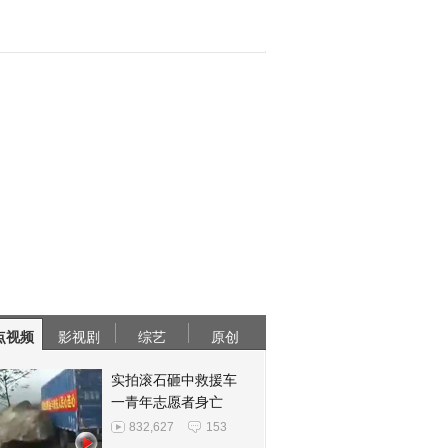
点视频
影视剧
综艺
原创
实拍滚石砸中救援车
一青年志愿者身亡
832,627
153