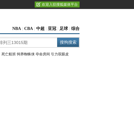
欢迎入驻搜狐媒体平台
NBA
|
CBA
|
中超
|
亚冠
|
足球
|
综合
：
死亡航班
饲养蜘蛛侠
夺命房间
引力双眼皮