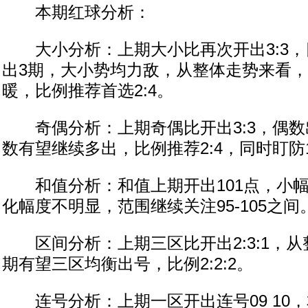
本期红球分析：
大小分析：上期大小比再次开出3:3，
出3期，大小势均力敌，从整体走势来看
暖，比例推荐首选2:4。
奇偶分析：上期奇偶比开出3:3，偶数
数有望继续多出，比例推荐2:4，同时盯防1
和值分析：和值上期开出101点，小幅
化幅度不明显，范围继续关注95-105之间
区间分析：上期三区比开出2:3:1，从
期有望三区均衡出号，比例2:2:2。
连号分析：上期一区开出连号09 10