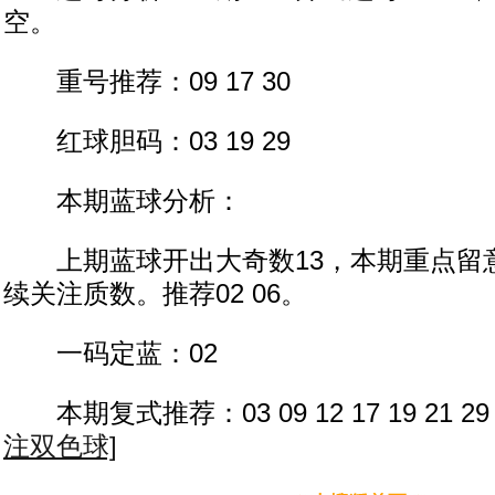
空。
重号推荐：09 17 30
红球胆码：03 19 29
本期蓝球分析：
上期蓝球开出大奇数13，本期重点留
续关注质数。推荐02 06。
一码定蓝：02
本期复式推荐：03 09 12 17 19 21 29 3
注双色球]