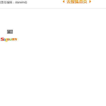
(责任编辑：starwind)
广告