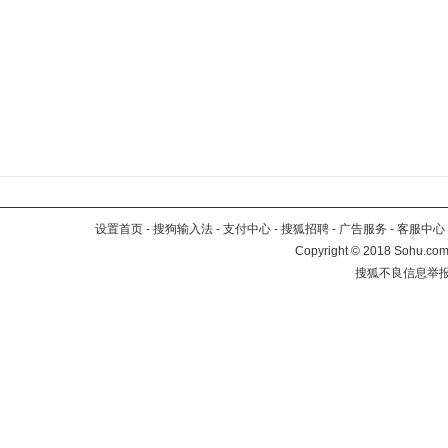
设置首页
-
搜狗输入法
-
支付中心
-
搜狐招聘
-
广告服务
-
客服中心
Copyright
©
2018 Sohu.com 
搜狐不良信息举