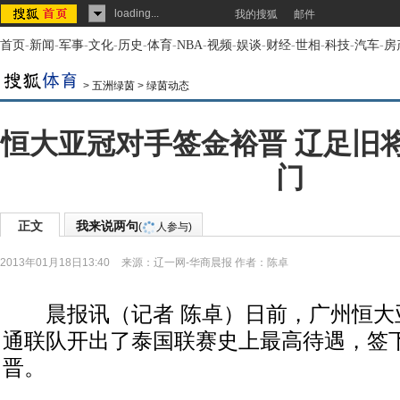
loading...
我的搜狐
邮件
首页
-
新闻
-
军事
-
文化
-
历史
-
体育
-
NBA
-
视频
-
娱谈
-
财经
-
世相
-
科技
-
汽车
-
房
>
五洲绿茵
>
绿茵动态
恒大亚冠对手签金裕晋 辽足旧
门
正文
我来说两句
(
人参与)
2013年01月18日13:40
来源：
辽一网-华商晨报
作者：陈卓
晨报讯（记者 陈卓）日前，广州恒大
通联队开出了泰国联赛史上最高待遇，签
晋。