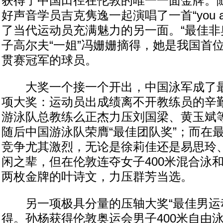
获得了中国田径在伦敦的唯一一面金牌。
好声音学员吉克隽逸一起演唱了一首“you are
了当代运动员充满魅力的另一面。“最佳非
子高尔夫“一姐”冯姗姗摘得，她是我国首
贯赛冠军的球员。
大奖一个接一个开出，中国泳军成了最
项大奖：运动员出成绩离不开教练员的辛
游泳队总教练么正杰力压刘国梁、黄玉斌
随后中国游泳队荣膺“最佳团队奖”；而在
竞争尤其激烈，无论是徐莉佳还是易思玲
闲之辈，但在伦敦连夺女子400米混合泳和
两枚金牌的叶诗文，力压群芳当选。
另一项极具分量的压轴大奖“最佳男运动
得。孙杨获得伦敦奥运会男子400米自由泳