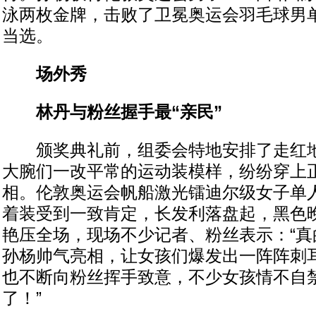
泳两枚金牌，击败了卫冕奥运会羽毛球男
当选。
场外秀
林丹与粉丝握手最“亲民”
颁奖典礼前，组委会特地安排了走红地
大腕们一改平常的运动装模样，纷纷穿上
相。伦敦奥运会帆船激光镭迪尔级女子单
着装受到一致肯定，长发利落盘起，黑色
艳压全场，现场不少记者、粉丝表示：“真
孙杨帅气亮相，让女孩们爆发出一阵阵刺
也不断向粉丝挥手致意，不少女孩情不自禁
了！”