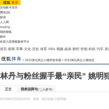
其他帐号登录：
腾讯QQ
新浪
人人网
loading...
我的搜狐
邮件
欢迎入驻搜狐媒体平台
首页
-
新闻
-
军事
-
文化
-
历史
-
体育
-
NBA
-
视频
-
娱谈
-
财经
-
世相
-
科技
-
汽车
-
房
>
2012体坛风云人物评选专题
>
2012体坛风云人物动态
林丹与粉丝握手最“亲民” 姚明
正文
我来说两句
(
人参与)
2013年01月20日10:54
来源：
四川在线-天府早报