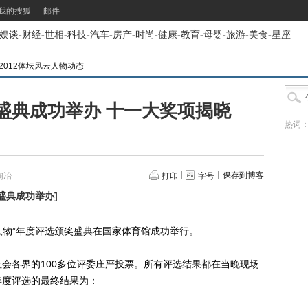
我的搜狐
邮件
娱谈
-
财经
-
世相
-
科技
-
汽车
-
房产
-
时尚
-
健康
-
教育
-
母婴
-
旅游
-
美食
-
星座
2012体坛风云人物动态
盛典成功举办 十一大奖项揭晓
热词
保存到博客
陶冶
打印
字号
奖盛典成功举办
]
云人物”年度评选颁奖盛典在国家体育馆成功举行。
各界的100多位评委庄严投票。所有评选结果都在当晚现场
年度评选的最终结果为：