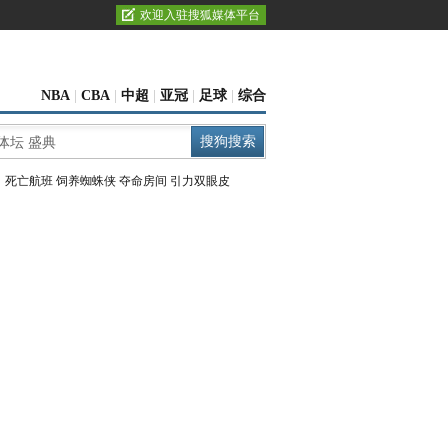
欢迎入驻搜狐媒体平台
NBA
|
CBA
|
中超
|
亚冠
|
足球
|
综合
：
死亡航班
饲养蜘蛛侠
夺命房间
引力双眼皮