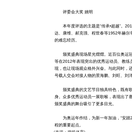
评委会大奖 姚明
本年度评选的主题是“传承•超越”。20
达、康维、郝克强、程世春等1952年赫
的难忘经历。
颁奖盛典现场星光熠熠。近百位奥运冠
等在2012年表现突出的优秀运动员、教练
现，也让现场观众格外兴奋。与此同时，
号载人交会对接人物的景海鹏、刘旺、刘洋
颁奖盛典的文艺节目独具特色，既有歌
身。众多优秀运动员一展歌喉，表现出了
颁奖盛典的舞台吸引了更多目光。
为奥运年作结，为新一年加油，“安踏201
程的重要起点。