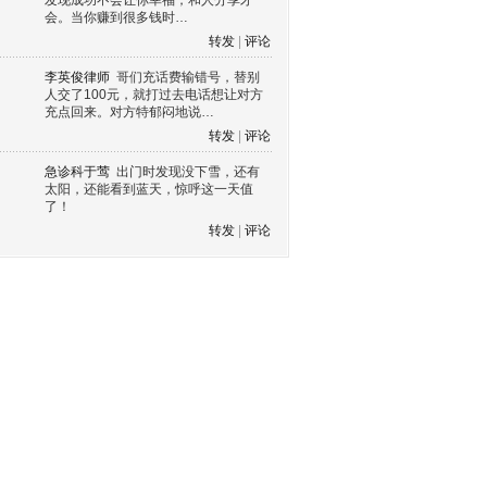
发现成功不会让你幸福，和人分享才
会。当你赚到很多钱时…
转发
|
评论
李英俊律师
哥们充话费输错号，替别
人交了100元，就打过去电话想让对方
充点回来。对方特郁闷地说…
转发
|
评论
急诊科于莺
出门时发现没下雪，还有
太阳，还能看到蓝天，惊呼这一天值
了！
转发
|
评论