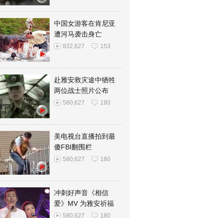
中国女游客在肯尼亚
遭河马袭击身亡
832,627
153
赴雅安救灾途中牺牲
两位战士照片公布
580,627
180
美电视台直播拍到最
傻FBI翻围栏
580,627
180
冲刺好声音《相信
爱》MV 为雅安祈福
580,627
180