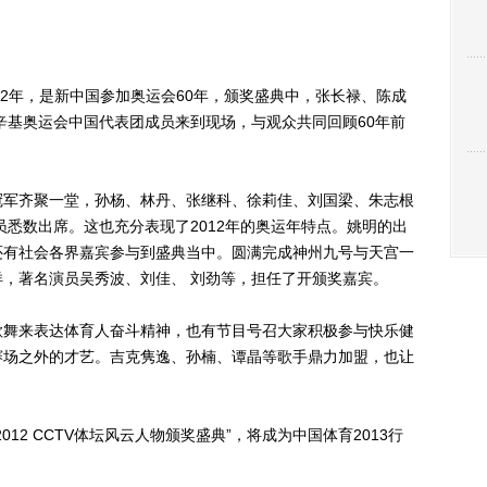
12年，是新中国参加奥运会60年，颁奖盛典中，张长禄、陈成
尔辛基奥运会中国代表团成员来到现场，与观众共同回顾60年前
军齐聚一堂，孙杨、林丹、张继科、徐莉佳、刘国梁、朱志根
员悉数出席。这也充分表现了2012年的奥运年特点。姚明的出
还有社会各界嘉宾参与到盛典当中。圆满完成神州九号与天宫一
，著名演员吴秀波、刘佳、 刘劲等，担任了开颁奖嘉宾。
舞来表达体育人奋斗精神，也有节目号召大家积极参与快乐健
赛场之外的才艺。吉克隽逸、孙楠、谭晶等歌手鼎力加盟，也让
2 CCTV体坛风云人物颁奖盛典”，将成为中国体育2013行