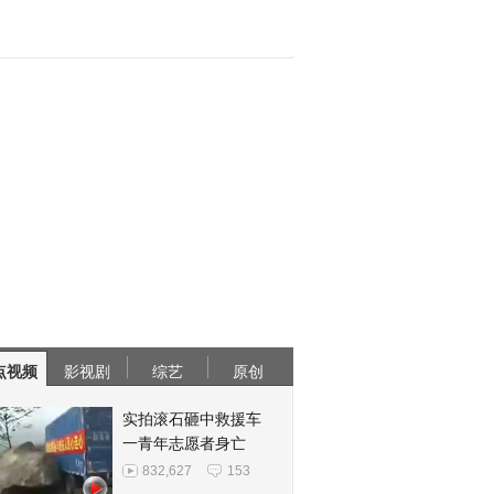
点视频
影视剧
综艺
原创
实拍滚石砸中救援车
一青年志愿者身亡
832,627
153