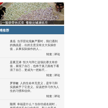
博推荐
袁岳
当浮层化现象严重时，我们遇到
的挑战是，出的主意没有太大实操价
值，从事实际操作的人…
转发
|
评论
足夜王涛
恒大与拜仁这场比赛太有价
值，展现了自己，也终于真刀真枪下看
清了自己，更成为一把标尺…
转发
|
评论
罗崇敏
人的生命本无意义，是学习和
实践赋予了它意义。应该把学习作为人
生的习惯和信仰。
转发
|
评论
陆琪
幸福是什么？当你功成名就时，