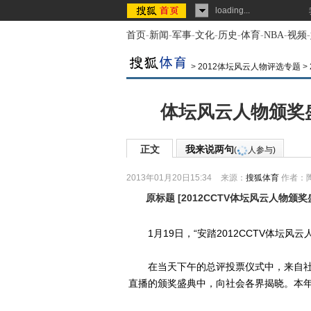
loading...
首页
-
新闻
-
军事
-
文化
-
历史
-
体育
-
NBA
-
视频
-
>
2012体坛风云人物评选专题
>
体坛风云人物颁奖
正文
我来说两句
(
人参与)
2013年01月20日15:34
来源：
搜狐体育
作者：
原标题
[
2012CCTV体坛风云人物颁
1月19日，“安踏2012CCTV体坛风
在当天下午的总评投票仪式中，来自社会
直播的颁奖盛典中，向社会各界揭晓。本