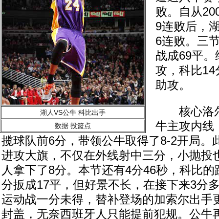
败。自从20
9连败后，
6连败。三
战成69平。
攻，科比14
助攻。
核心洛尔
湖人VS公牛 科比出手
牛主攻内线
数据
投篮点
揽球队前6分，带领公牛取得了8-2开局
进攻大旗，不仅在外线射中三分，小抛投
人拿下了8分。本节还有4分46秒，科比
分扳成17平，但好景不长，在接下来3分
运动战一分未得，替补登场的加索尔出手
封盖，无奈西班牙人只能提前犯规。公牛