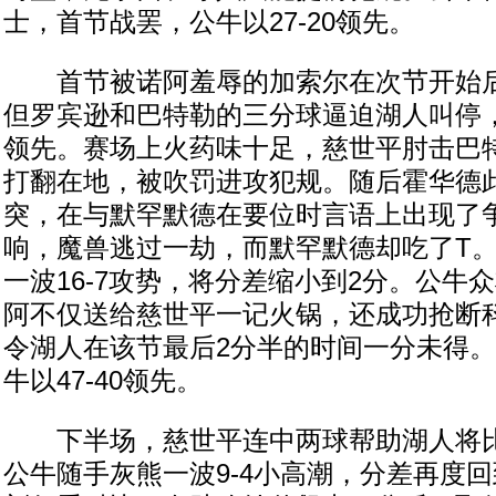
士，首节战罢，公牛以27-20领先。
首节被诺阿羞辱的加索尔在次节开始后
但罗宾逊和巴特勒的三分球逼迫湖人叫停，此
领先。赛场上火药味十足，慈世平肘击巴
打翻在地，被吹罚进攻犯规。随后霍华德
突，在与默罕默德在要位时言语上出现了
响，魔兽逃过一劫，而默罕默德却吃了T
一波16-7攻势，将分差缩小到2分。公牛
阿不仅送给慈世平一记火锅，还成功抢断
令湖人在该节最后2分半的时间一分未得
牛以47-40领先。
下半场，慈世平连中两球帮助湖人将比分
公牛随手灰熊一波9-4小高潮，分差再度