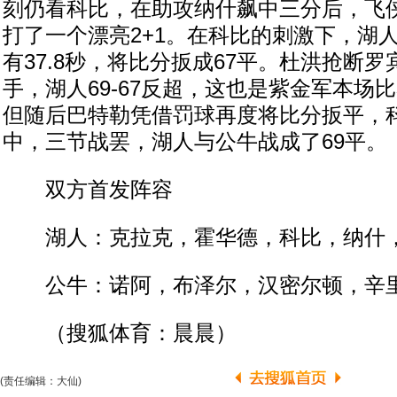
刻仍看科比，在助攻纳什飙中三分后，飞
打了一个漂亮2+1。在科比的刺激下，湖
有37.8秒，将比分扳成67平。杜洪抢断
手，湖人69-67反超，这也是紫金军本场
但随后巴特勒凭借罚球再度将比分扳平，
中，三节战罢，湖人与公牛战成了69平。
双方首发阵容
湖人：克拉克，霍华德，科比，纳什
公牛：诺阿，布泽尔，汉密尔顿，辛
（搜狐体育：晨晨）
(责任编辑：大仙)