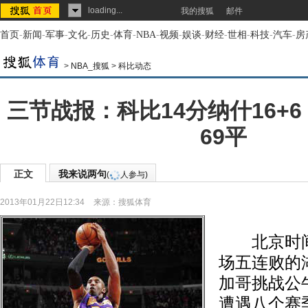
loading...
我的搜狐
邮件
首页
-
新闻
-
军事
-
文化
-
历史
-
体育
-
NBA
-
视频
-
娱谈
-
财经
-
世相
-
科技
-
汽车
-
房
>
NBA_搜狐
>
科比动态
三节战报：科比14分纳什16+
69平
正文
我来说两句
(
人参与)
2013年01月22日12:34
来源：
搜狐体育
北京时间1
场五连败的
加哥挑战公
遭遇八个赛