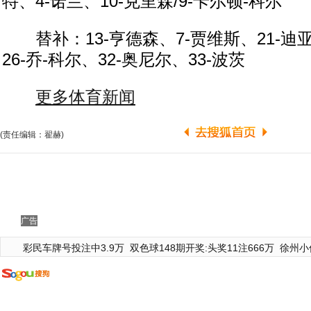
特、4-诺兰、10-克里森/9-卡尔顿-科尔
替补：13-亨德森、7-贾维斯、21-迪亚
26-乔-科尔、32-奥尼尔、33-波茨
更多体育新闻
(责任编辑：翟赫)
广告
彩民车牌号投注中3.9万
双色球148期开奖:头奖11注666万
徐州小