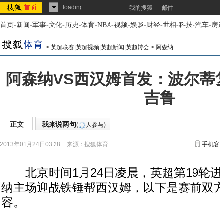
loading...
我的搜狐
邮件
首页
-
新闻
-
军事
-
文化
-
历史
-
体育
-
NBA
-
视频
-
娱谈
-
财经
-
世相
-
科技
-
汽车
-
房
>
英超联赛|英超视频|英超新闻|英超转会
>
阿森纳
阿森纳VS西汉姆首发：波尔蒂
吉鲁
正文
我来说两句
(
人参与)
2013年01月24日03:28
来源：
搜狐体育
手机客
北京时间1月24日凌晨，英超第19轮
纳主场迎战铁锤帮西汉姆，以下是赛前双
容。