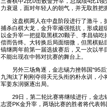
三番棋中2比0击败金升宰，总成绩4比1
力衰退，面对年轻人的朝气，并无取胜把
这盘棋两人在中盘阶段进行了激斗，执
捕杀白棋大龙，金升宰顽强抵抗，形成超
以金升宰一把提取黑棋20颗子、李昌镐吃
偿而告终。大转换后局面细微，但黑棋贴
镐继两年前第一届选拔赛后，又一次以半
不能出现在中韩对抗赛的舞台上。
另外三场角逐，金志锡力挫韩国“95后
九淘汰了刚刚夺得天元头衔的朴永训，小
军姜东润驱逐出局。
29日，第二轮比赛将继续进行，金志
志贤PK金升宰，两场比赛的胜者将代表韩