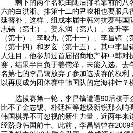
剩下的两个名额由随后排名靠前的八名
六的白洪淅、排第十二的尹畯相也要服兵
延替补，这样，组成本届中韩对抗赛韩国
志锡（第七）、姜东润（第八）、金升宰
（第十）、李映九（第十一）、李昌镐（
（第十四）和罗玄（第十五）。其中李昌
人注目，他参加过首届招商地产杯中韩对
赛，结果半目负于姜儒泽，未能入选。去
名第七的李昌镐放弃了参加选拔赛的权利
以再度成为团体赛中韩国队的定海神针？
选拔赛第一轮，李昌镐遭遇90后棋手
比不了金志锡、朴廷桓等超级新锐那么响
韩国棋界不可忽视的新生力量，近两年来
经跻身韩国前十。此前，李昌镐曾在200