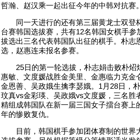
哲瀚、赵汉乘一起出征今年的中韩对抗赛
同一天进行的还有第三届黄龙士双登杯
台赛韩国选拔赛，共有12名韩国女棋手参
拔选出三名代表韩国队出征的棋手。朴志
选，赵惠连未报名参赛。
25日的第一轮选拔，朴志娟击败朴炤
惠敏、文度媛战胜金美里、金惠临力克金
金恩善、吴政娥生擒李瑟娥。1月28日，朴
玟真vs金彩瑛、吴政娥vs文度媛，三名
精组成韩国队在新一届三国女子擂台赛上
年的惨败复仇。
目前，韩国棋手参加团体赛制的世界大