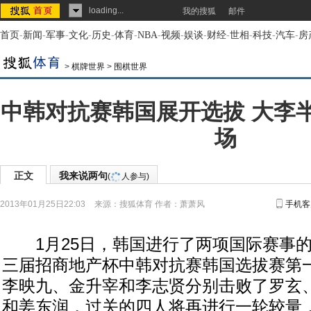
loading...
我的搜狐
邮件
首页
-
新闻
-
军事
-
文化
-
历史
-
体育
-
NBA
-
视频
-
娱谈
-
财经
-
世相
-
科技
-
汽车
-
房
>
棋牌世界
>
围棋世界
中韩对抗赛韩国展开选拔 大李
场
正文
我来说两句
(
人参与)
2013年01月25日22:03
来源：
搜狐体育
作者：萧萧风
手机客
1月25日，韩国进行了两项国际赛事的
三届招商地产杯中韩对抗赛韩国选拔赛第
李映九、金升宰和李志贤分别击败了罗玄
和姜东润，过关的四人将再进行一轮较量