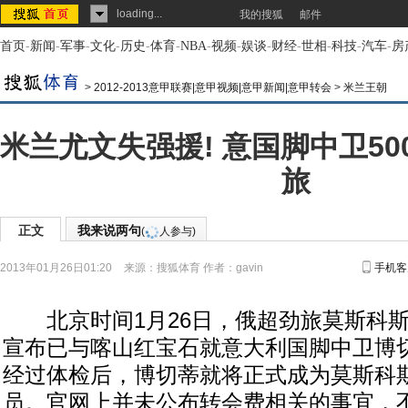
loading...
我的搜狐
邮件
首页
-
新闻
-
军事
-
文化
-
历史
-
体育
-
NBA
-
视频
-
娱谈
-
财经
-
世相
-
科技
-
汽车
-
房
>
2012-2013意甲联赛|意甲视频|意甲新闻|意甲转会
>
米兰王朝
米兰尤文失强援! 意国脚中卫5
旅
正文
我来说两句
(
人参与)
2013年01月26日01:20
来源：
搜狐体育
作者：gavin
手机客
北京时间1月26日，俄超劲旅莫斯科斯
宣布已与喀山红宝石就意大利国脚中卫博
经过体检后，博切蒂就将正式成为莫斯科
员。官网上并未公布转会费相关的事宜，