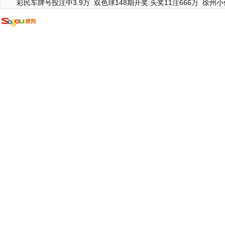
彩民车牌号投注中3.9万
双色球148期开奖:头奖11注666万
徐州小