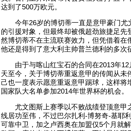
达到了500万欧元。
今年26岁的博切蒂一直是意甲豪门尤文
的引援对象，但最终却被俄超劲旅捷足先
然博切蒂不在主流联赛效力，但凭借着在
他还是得到了意大利主帅普兰德利的多次
由于与喀山红宝石的合同在2013年12
天至今，关于博切蒂重返意甲的传闻从未
己也一度表示愿意重返意甲踢球，这样将
国家队大名单参加2014年世界杯的机会。
尤文图斯上赛季以不败战绩登顶意甲之
线居功至伟，不过巴尔扎利-博努奇-基耶
可靠中卫，加之卢西奥在加盟仅5个月就