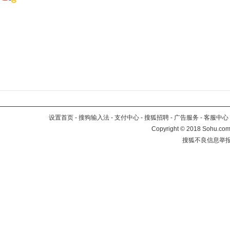
设置首页
-
搜狗输入法
-
支付中心
-
搜狐招聘
-
广告服务
-
客服中心
Copyright
©
2018 Sohu.com 
搜狐不良信息举