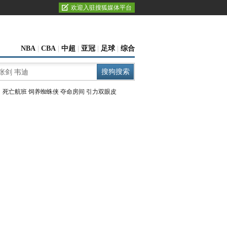
欢迎入驻搜狐媒体平台
NBA
|
CBA
|
中超
|
亚冠
|
足球
|
综合
：
死亡航班
饲养蜘蛛侠
夺命房间
引力双眼皮