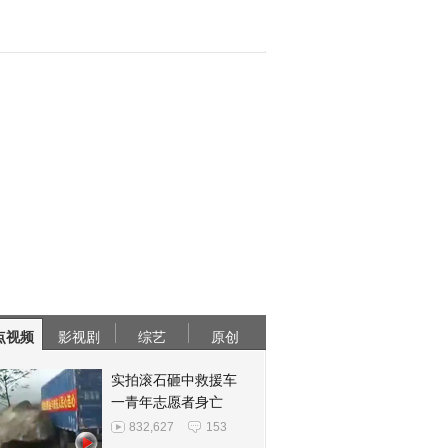
点视频
影视剧
综艺
原创
实拍滚石砸中救援车
一青年志愿者身亡
832,627
153