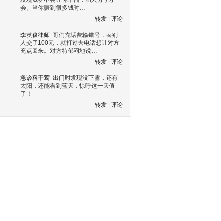
发现成功不会让你幸福，和人分享才
会。当你赚到很多钱时…
转发
|
评论
李英俊律师
哥们充话费输错号，替别
人交了100元，就打过去电话想让对方
充点回来。对方特郁闷地说…
转发
|
评论
急诊科于莺
出门时发现没下雪，还有
太阳，还能看到蓝天，惊呼这一天值
了！
转发
|
评论