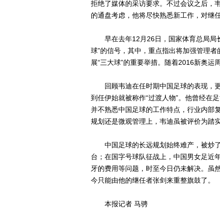
拒绝了媒体的采访要求。不过会议之后，
的通盘考虑，他将尽快熟悉新工作，对继任
早在去年12月26日，国家体育总局局
球”的信号，其中，重点指出将加强管理者
展“三大球”的重要举措。随着2016新奥
回顾韦迪在任时期中国足球的表现，更多
到任伊始就被称作“过渡人物”。他曾经在
并不熟悉中国足球的工作特点，行业内部
规划还是微观管理上，韦迪虽被评价为踏
中国足球的长远规划始终难产，被炒了几
台；在国字号球队征战上，中国男女足近
牙的费用等问题，时至今日仍未解决。虽然2
今只能由他的继任者张剑来重整旗鼓了。
本报记者 马骋