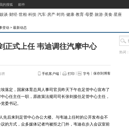
我的搜狐
邮件
娱谈
-
财经
-
世相
-
科技
-
汽车
-
房产
-
时尚
-
健康
-
教育
-
母婴
-
旅游
-
美食
-
星座
事变动
>
最新动态
剑正式上任 韦迪调往汽摩中心
热词
保存到博客
马骋
手机客户端
打印
字号
埃落定，国家体育总局人事司官员昨天下午在足管中心宣布了
摩中心任主任一职，原政策法规司司长张剑接任足管中心主任，
心党委书记。
先后来到足管中心办公大楼。与韦迪上任时的公开发布会不
会议的方式，众多媒体记者均被拒之门外，韦迪在步入会议室前