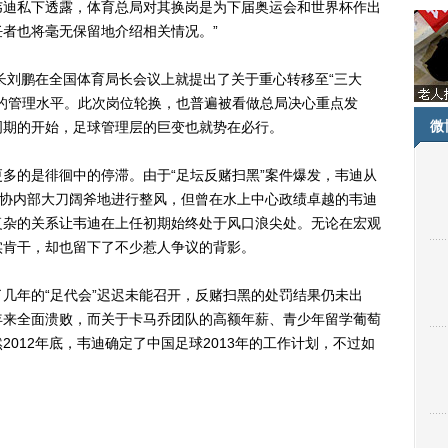
韦迪私下透露，体育总局对其换岗是为下届奥运会和世界杯作出
者也将毫无保留地介绍相关情况。”
长刘鹏在全国体育局长会议上就提出了关于重心转移至“三大
的管理水平。此次岗位轮换，也普遍被看做总局决心重点发
微
运周期的开始，足球管理层的巨变也就势在必行。
的是徘徊中的停滞。由于“足坛反赌扫黑”案件爆发，韦迪从
足协内部大刀阔斧地进行整风，但曾在水上中心政绩卓越的韦迪
复杂的关系让韦迪在上任初期始终处于风口浪尖处。无论在宏观
实肯干，却也留下了不少惹人争议的背影。
年的“足代会”迟迟未能召开，反赌扫黑的处罚结果仍未出
年来全面溃败，而关于卡马乔团队的高额年薪、青少年留学葡萄
012年底，韦迪确定了中国足球2013年的工作计划，不过如