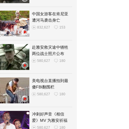
中国女游客在肯尼亚
遭河马袭击身亡
832,627
153
赴雅安救灾途中牺牲
两位战士照片公布
580,627
180
美电视台直播拍到最
傻FBI翻围栏
580,627
180
冲刺好声音《相信
爱》MV 为雅安祈福
580,627
180