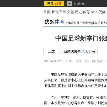
loading...
首页
-
新闻
-
军事
-
文化
-
历史
-
体育
-
NBA
-
视频
-
>
体育总局干部调整|体育总局人
中国足球新掌门张
正文
我来说两句
(
人参与)
2013年01月26日17:41
来源：
沈阳日报
作者：
中国足球管理层的人事变动昨天终于尘
人事任命，原足管中心主任韦迪将调往汽
原体育彩票中心副主任魏吉祥出任足管中
昨天下午2时，张剑、魏吉祥、韦迪等人
同，本次足管中心领导任命，采取了封闭