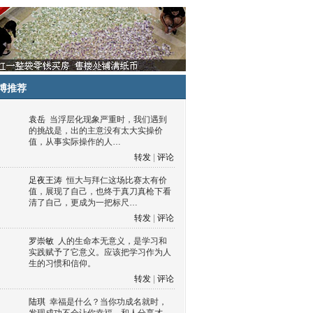
博推荐
袁岳
当浮层化现象严重时，我们遇到
的挑战是，出的主意没有太大实操价
值，从事实际操作的人…
转发
|
评论
足夜王涛
恒大与拜仁这场比赛太有价
值，展现了自己，也终于真刀真枪下看
清了自己，更成为一把标尺…
转发
|
评论
罗崇敏
人的生命本无意义，是学习和
实践赋予了它意义。应该把学习作为人
生的习惯和信仰。
转发
|
评论
陆琪
幸福是什么？当你功成名就时，