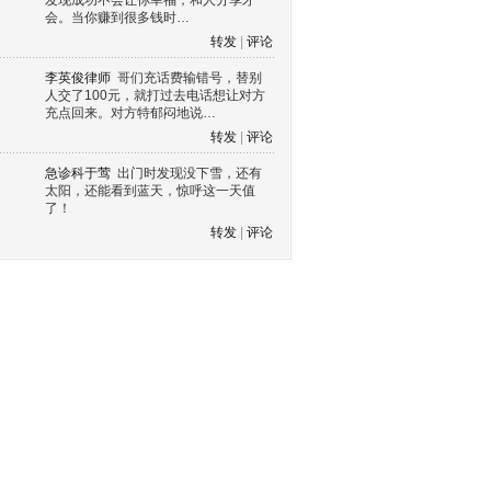
发现成功不会让你幸福，和人分享才
会。当你赚到很多钱时…
转发
|
评论
李英俊律师
哥们充话费输错号，替别
人交了100元，就打过去电话想让对方
充点回来。对方特郁闷地说…
转发
|
评论
急诊科于莺
出门时发现没下雪，还有
太阳，还能看到蓝天，惊呼这一天值
了！
转发
|
评论