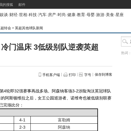
我的搜狐
邮件
娱谈
-
财经
-
世相
-
科技
-
汽车
-
房产
-
时尚
-
健康
-
教育
-
母婴
-
旅游
-
美食
-
星座
英超转会
>
英超其他球队新闻
冷门温床 3低级别队逆袭英超
热词
保存到博客
手机客户端
打印
字号
4轮即32强赛事再战多场。阿森纳客场3-2涉险淘汰英冠球队
日的阿斯顿维拉之后，女王公园巡游者、诺维奇也被低级别联赛
已完场比分：
4-1
富勒姆
2-3
阿森纳