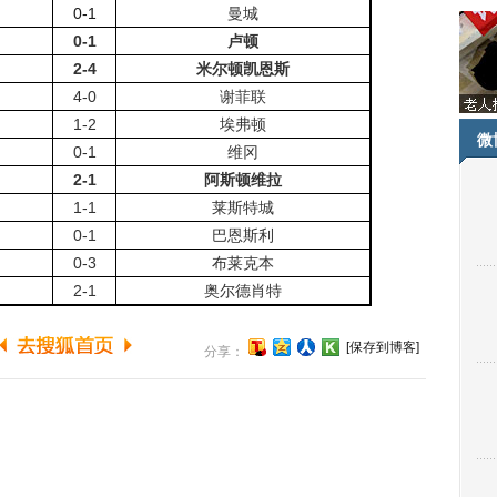
0-1
曼城
0-1
卢顿
2-4
米尔顿凯恩斯
4-0
谢菲联
1-2
埃弗顿
微
0-1
维冈
2-1
阿斯顿维拉
1-1
莱斯特城
0-1
巴恩斯利
0-3
布莱克本
2-1
奥尔德肖特
[保存到博客]
分享：