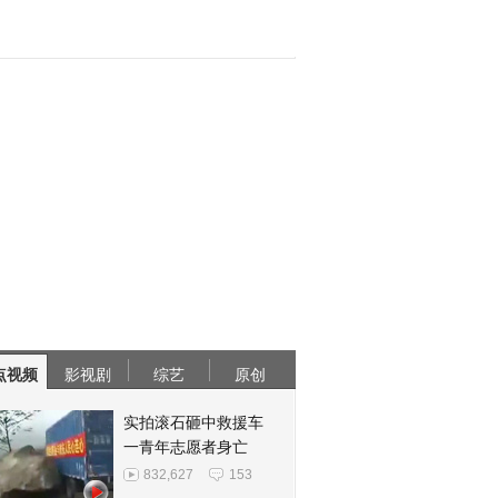
点视频
影视剧
综艺
原创
实拍滚石砸中救援车
一青年志愿者身亡
832,627
153