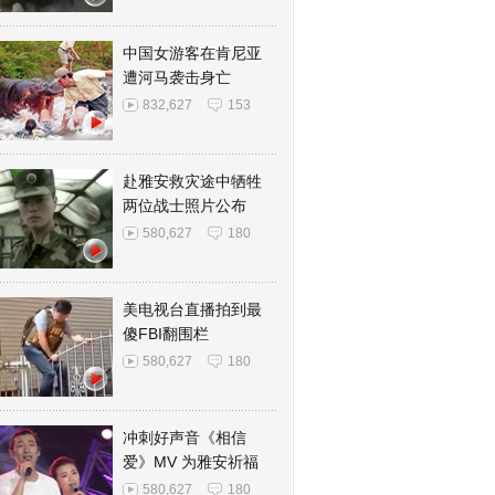
中国女游客在肯尼亚
遭河马袭击身亡
832,627
153
赴雅安救灾途中牺牲
两位战士照片公布
580,627
180
美电视台直播拍到最
傻FBI翻围栏
580,627
180
冲刺好声音《相信
爱》MV 为雅安祈福
580,627
180