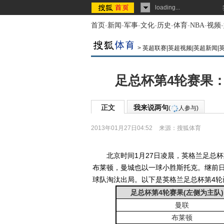
loading...
首页
-
新闻
-
军事
-
文化
-
历史
-
体育
-
NBA
-
视频
-
>
英超联赛|英超视频|英超新闻|
足总杯第4轮赛果：
正文
我来说两句
(
人参与)
2013年01月27日04:52
来源：
搜狐体育
北京时间1月27日凌晨，英格兰足总杯第
布莱顿，曼城也以一球小胜斯托克。继前
球队淘汰出局。以下是英格兰足总杯第4轮
足总杯第4轮赛果(左侧为主队)
曼联
布莱顿