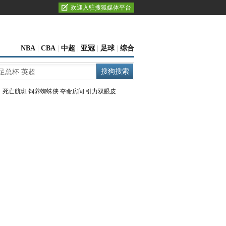
欢迎入驻搜狐媒体平台
NBA
|
CBA
|
中超
|
亚冠
|
足球
|
综合
：
死亡航班
饲养蜘蛛侠
夺命房间
引力双眼皮