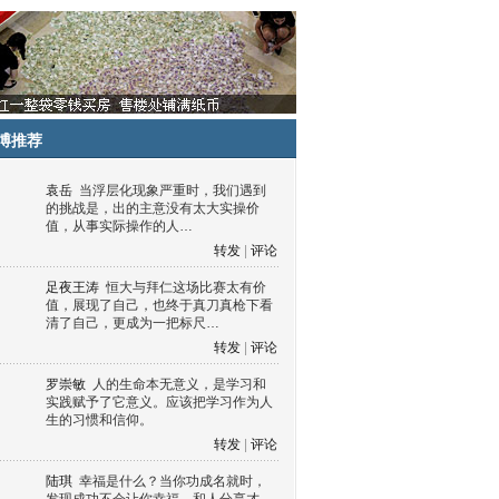
博推荐
袁岳
当浮层化现象严重时，我们遇到
的挑战是，出的主意没有太大实操价
值，从事实际操作的人…
转发
|
评论
足夜王涛
恒大与拜仁这场比赛太有价
值，展现了自己，也终于真刀真枪下看
清了自己，更成为一把标尺…
转发
|
评论
罗崇敏
人的生命本无意义，是学习和
实践赋予了它意义。应该把学习作为人
生的习惯和信仰。
转发
|
评论
陆琪
幸福是什么？当你功成名就时，