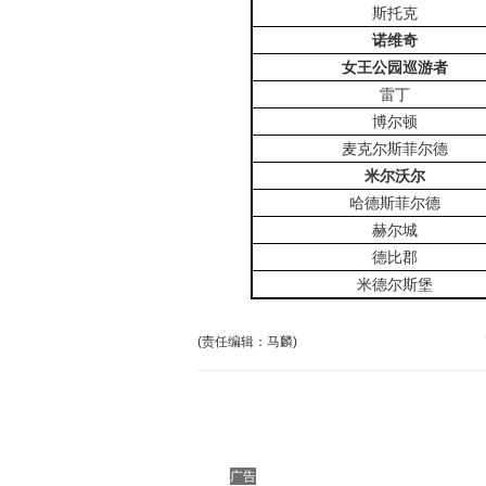
斯托克
诺维奇
女王公园巡游者
雷丁
博尔顿
麦克尔斯菲尔德
米尔沃尔
哈德斯菲尔德
赫尔城
德比郡
米德尔斯堡
(责任编辑：马麟)
广告