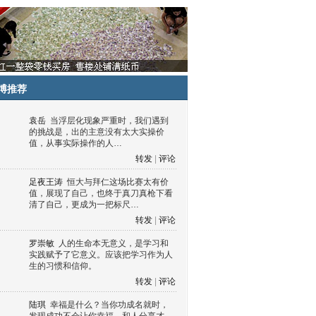
博推荐
袁岳
当浮层化现象严重时，我们遇到
的挑战是，出的主意没有太大实操价
值，从事实际操作的人…
转发
|
评论
足夜王涛
恒大与拜仁这场比赛太有价
值，展现了自己，也终于真刀真枪下看
清了自己，更成为一把标尺…
转发
|
评论
罗崇敏
人的生命本无意义，是学习和
实践赋予了它意义。应该把学习作为人
生的习惯和信仰。
转发
|
评论
陆琪
幸福是什么？当你功成名就时，