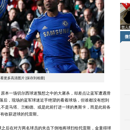
微
查看更多高清图片
[保存到相册]
原本一场切尔西球迷预想之中的大屠杀，却差点让蓝军遭遇滑
-2落后，现场的蓝军球迷近乎绝望的看着球场，但谁都没有想到
人不是马塔、兰帕德、或是此前打进一球的奥斯卡，而是此前各
没有收获进球的托雷斯。
之后在对方两名球员的夹击下倒地将球扫给托雷斯，金童得球