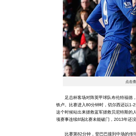
点击
足总杯客场对阵英甲球队布伦特福德，
铁卢。比赛进入80分钟时，切尔西还以1
这个时候站出来拯救蓝军拯救贝尼特斯的
项赛事连续8场比赛未能破门，2013年还
比赛第82分钟，登巴巴接到中场的传球