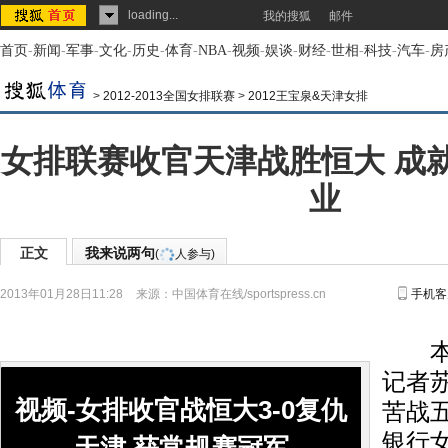
loading...
我的搜狐
邮件
首页
-
新闻
-
军事
-
文化
-
历史
-
体育
-
NBA
-
视频
-
娱谈
-
财经
-
世相
-
科技
-
汽车
-
房
>
2012-2013全国女排联赛
>
2012王宝泉&天津女排
女排联赛收官天津战胜恒大 成
业
正文
我来说两句
(
人参与)
2013年01月28日11:28
来源：
中国体育在线/sportspress.cn
手机客
本报
记者
视频-女排收官战恒大3-0复仇
苦战
银行女