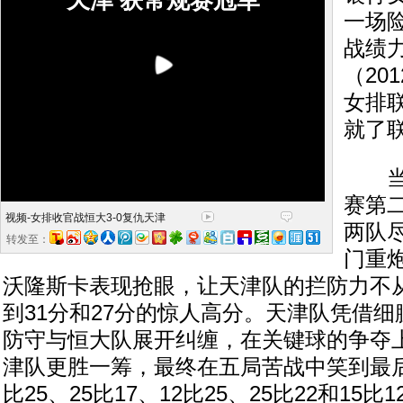
天津 获常规赛冠军
一场
战绩
（201
女排
就了
当晚
赛第
视频-女排收官战恒大3-0复仇天津
两队
转发至：
门重
沃隆斯卡表现抢眼，让天津队的拦防力不
到31分和27分的惊人高分。天津队凭借
防守与恒大队展开纠缠，在关键球的争夺
津队更胜一筹，最终在五局苦战中笑到最后
比25、25比17、12比25、25比22和15