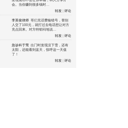
发现成功不会让你幸福，和人分享才
会。当你赚到很多钱时…
转发
|
评论
李英俊律师
哥们充话费输错号，替别
人交了100元，就打过去电话想让对方
充点回来。对方特郁闷地说…
转发
|
评论
急诊科于莺
出门时发现没下雪，还有
太阳，还能看到蓝天，惊呼这一天值
了！
转发
|
评论