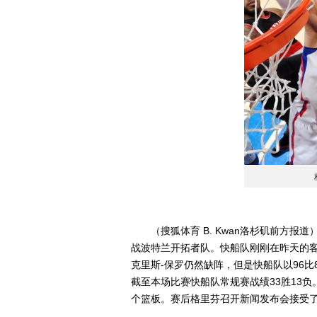
（搜狐体育 B. Kwan洛杉矶前方报道）
战波特兰开拓者队。快船队刚刚在昨天的
克里斯-保罗仍然缺阵，但是快船队以96
截至本场比赛快船队常规赛战绩33胜13负
个篮板。赛后格里芬召开新闻发布会接受