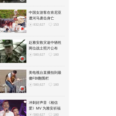
中国女游客在肯尼亚
遭河马袭击身亡
832,627
153
赴雅安救灾途中牺牲
两位战士照片公布
580,627
180
美电视台直播拍到最
傻FBI翻围栏
580,627
180
冲刺好声音《相信
爱》MV 为雅安祈福
580,627
180