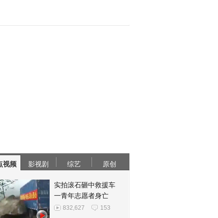
点视频
影视剧
综艺
原创
实拍滚石砸中救援车
一青年志愿者身亡
832,627
153