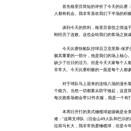
首先格里芬简短的评价了今天的比赛：“
人都有机会。我非常喜欢我们下半场的积极
谈到今天的胜利，格里芬喜悦之情溢于言
刚经历了连败。这也会给我们的客场之旅减
今天比赛快船队控球后卫克里斯-保罗仍
极其重要的一部分，他是我们的场上核心。
缺少了往日的活力。但是今天大家每个人
非常大。今天比赛积极的一面是每个人都参
对于球队马上迎来的连续八场的漫长客场
个能力。当然一切都要从防守做起，这是我
每次跑客场都会带12件衣服，我是一个有
本周日开打的美式橄榄球超级碗是全美
难：“这两支球队（旧金山49人队和巴尔
拉荷马长大，我非常热爱橄榄球，但是今年