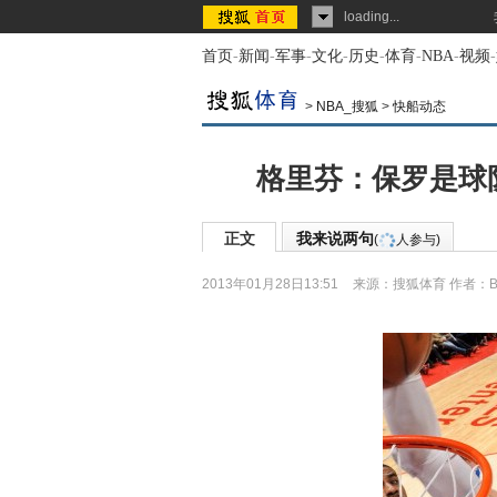
loading...
首页
-
新闻
-
军事
-
文化
-
历史
-
体育
-
NBA
-
视频
-
>
NBA_搜狐
>
快船动态
格里芬：保罗是球队
正文
我来说两句
(
人参与)
2013年01月28日13:51
来源：
搜狐体育
作者：B.