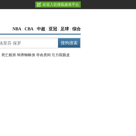
欢迎入驻搜狐媒体平台
NBA
|
CBA
|
中超
|
亚冠
|
足球
|
综合
：
死亡航班
饲养蜘蛛侠
夺命房间
引力双眼皮