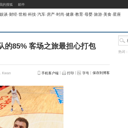
我的搜狐
邮件
娱谈
-
财经
-
世相
-
科技
-
汽车
-
房产
-
时尚
-
健康
-
教育
-
母婴
-
旅游
-
美食
-
星座
的85% 客场之旅最担心打包
热词
保存到博客
 Kwan
手机客户端
打印
字号