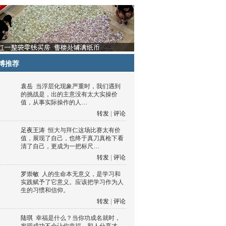
博推荐
袁岳
当浮层化现象严重时，我们遇到
的挑战是，出的主意没有太大实操价
值，从事实际操作的人…
转发
|
评论
足夜王涛
恒大与拜仁这场比赛太有价
值，展现了自己，也终于真刀真枪下看
清了自己，更成为一把标尺…
转发
|
评论
罗崇敏
人的生命本无意义，是学习和
实践赋予了它意义。应该把学习作为人
生的习惯和信仰。
转发
|
评论
陆琪
幸福是什么？当你功成名就时，