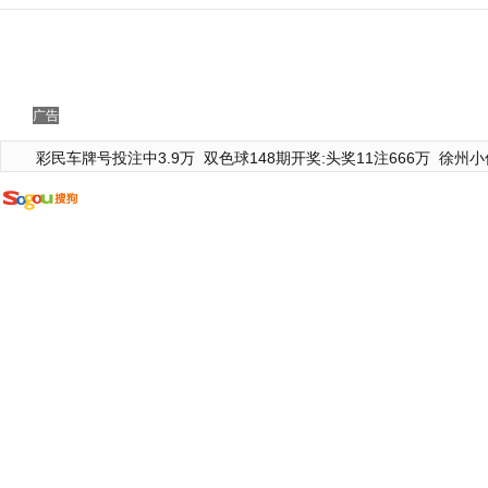
广告
彩民车牌号投注中3.9万
双色球148期开奖:头奖11注666万
徐州小