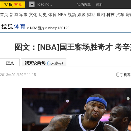
loading...
我的搜狐
邮件
首页
-
新闻
-
军事
-
文化
-
历史
-
体育
-
NBA
-
视频
-
娱谈
-
财经
-
世相
-
科技
-
汽车
-
房
>
NBA图片
>
nbatp130129
图文：[NBA]国王客场胜奇才 考
正文
我来说两句
(
人参与)
2013年01月29日11:15
手机客