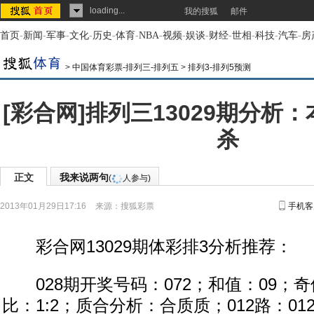
loading...
我的搜狐
邮件
首页
-
新闻
-
军事
-
文化
-
历史
-
体育
-
NBA
-
视频
-
娱谈
-
财经
-
世相
-
科技
-
汽车
-
房
>
中国体育彩票-排列三-排列五
>
排列3-排列5预测
[彩合网]排列三13029期分析
杀
正文
我来说两句
(
人参与)
2013年01月29日17:16
来源：
搜狐彩票
手机客
彩合网13029期体彩排3分析推荐：
028期开奖号码：072；和值：09；奇
比：1:2；质合分析：合质质；012路：01