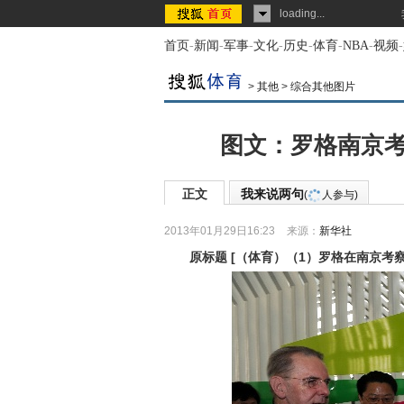
loading...
首页
-
新闻
-
军事
-
文化
-
历史
-
体育
-
NBA
-
视频
-
>
其他
>
综合其他图片
图文：罗格南京考
正文
我来说两句
(
人参与)
2013年01月29日16:23
来源：
新华社
原标题
[
（体育）（1）罗格在南京考