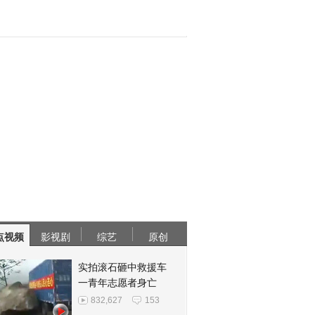
点视频
影视剧
综艺
原创
实拍滚石砸中救援车
一青年志愿者身亡
832,627
153