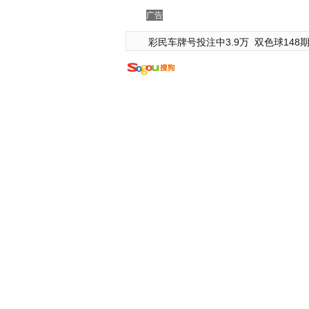
广告
彩民车牌号投注中3.9万
双色球148期