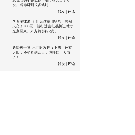
发现成功不会让你幸福，和人分享才
会。当你赚到很多钱时…
转发
|
评论
李英俊律师
哥们充话费输错号，替别
人交了100元，就打过去电话想让对方
充点回来。对方特郁闷地说…
转发
|
评论
急诊科于莺
出门时发现没下雪，还有
太阳，还能看到蓝天，惊呼这一天值
了！
转发
|
评论