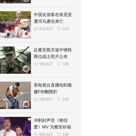
中国女游客在肯尼亚
遭河马袭击身亡
832,627
153
赴雅安救灾途中牺牲
两位战士照片公布
580,627
180
美电视台直播拍到最
傻FBI翻围栏
580,627
180
冲刺好声音《相信
爱》MV 为雅安祈福
580,627
180