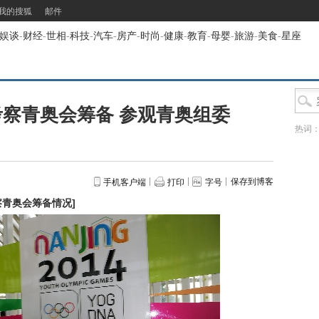
我的搜狐
邮件
娱谈
-
财经
-
世相
-
科技
-
汽车
-
房产
-
时尚
-
健康
-
教育
-
母婴
-
旅游
-
美食
-
星座
察青奥会筹备 参观青奥组委
热词
保存到博客
手机客户端
打印
字号
察青奥会筹备情况
]