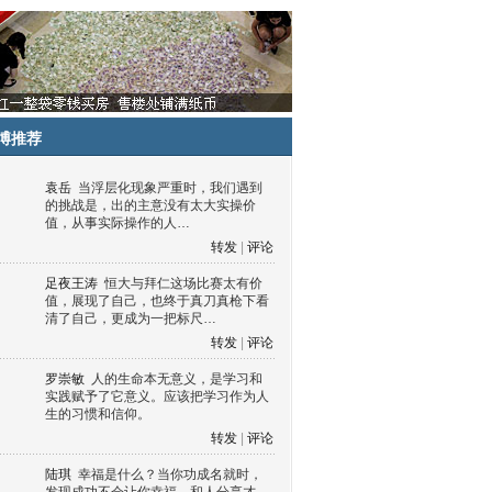
博推荐
袁岳
当浮层化现象严重时，我们遇到
的挑战是，出的主意没有太大实操价
值，从事实际操作的人…
转发
|
评论
足夜王涛
恒大与拜仁这场比赛太有价
值，展现了自己，也终于真刀真枪下看
清了自己，更成为一把标尺…
转发
|
评论
罗崇敏
人的生命本无意义，是学习和
实践赋予了它意义。应该把学习作为人
生的习惯和信仰。
转发
|
评论
陆琪
幸福是什么？当你功成名就时，