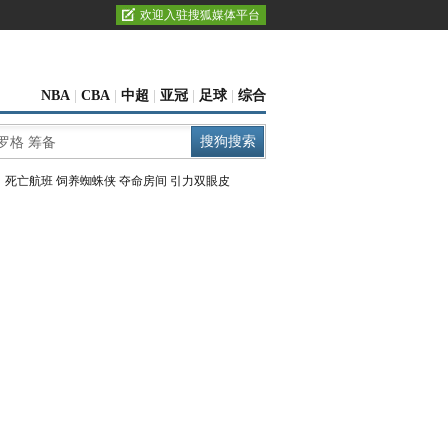
欢迎入驻搜狐媒体平台
NBA
|
CBA
|
中超
|
亚冠
|
足球
|
综合
：
死亡航班
饲养蜘蛛侠
夺命房间
引力双眼皮