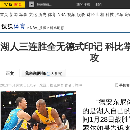
loading...
我的搜狐
邮件
首页
-
新闻
-
军事
-
文化
-
历史
-
体育
-
NBA
-
视频
-
娱谈
-
财经
-
世相
-
科技
-
汽车
-
房
>
NBA_搜狐
>
科比动态
湖人三连胜全无德式印记 科比
攻
正文
我来说两句
(
人参与)
2013年01月30日13:59
来源：
搜狐体育
作者：翊冲
手机客
“德安东尼体
的是湖人自己的
间1月28日战
索尔如是告诉