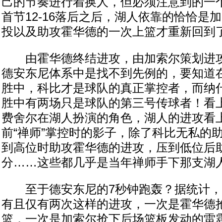
己的节奏进行着换人，但必须注意到的一
首节12-16落后之后，湖人依靠的恰恰是
投以及助攻霍华德的一次上篮才重新回到
由霍华德终结进攻，由加索尔策划进攻
德安东尼体系中是找不到先例的，要知道
胜中，科比才是球队的真正掌控者，而纳
胜中有两场只是球队的第三号传球者！看
费舍尔在湖人扮演的角色，湖人的进攻看
前“禅师”掌控时的影子，除了科比无私的
到高位时助攻霍华德的进攻，压到低位后
分……这些都几乎是当年禅师手下那支湖
至于德安东尼的7秒钟跑轰？据统计，
有且仅有两次这样的进攻，一次是霍华德
篮，一次是加索尔抢下后场篮板发动的雷