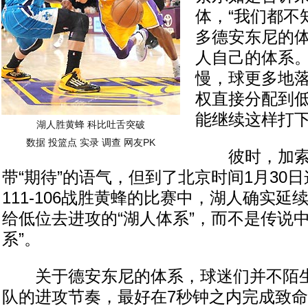
体，“我们都不
多德安东尼的
人自己的体系
慢，球更多地
权直接分配到
能继续这样打下
湖人胜黄蜂 科比吐舌突破
数据
投篮点
实录
调查
网友PK
彼时，加索
带“期待”的语气，但到了北京时间1月30
111-106战胜黄蜂的比赛中，湖人确实
给低位去进攻的“湖人体系”，而不是传说中
系”。
关于德安东尼的体系，球迷们并不陌生
队的进攻节奏，最好在7秒钟之内完成致命