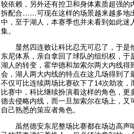
较依赖，另外还有控卫和身体素质超强的
拆配合……可现在这样的场景越来越多地
中，至于湖人，本赛季也并未看到如此迷人的“s
集。
显然四连败让科比忍无可忍了，于是他
东尼体系，亲自拿回了球队的组织权，于
湖人的转变，霍华德和加索尔两大内线得
会，湖人两大内线的特点在这几场得到了
不仅可比连续两场比赛砍下了14次助攻，
比赛中，科比继续扮演着这样的角色，更
德去侵略内线，而一旦加索尔在场上，又
自己熟悉的策应者角色。
虽然德安东尼整场比赛都在场边高声呐