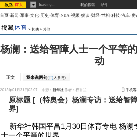
loading...
我的搜狐
邮件
首页
-
新闻
-
军事
-
文化
-
历史
-
体育
-
NBA
-
视频
-
娱谈
-
财经
-
世相
-
科技
-
汽车
-
房
>
其他
>
其他
杨澜：送给智障人士一个平等的
动
正文
我来说两句
(
人参与)
2013年01月31日02:07
来源：
新华社
作者：权香兰
手机客
原标题
[
（特奥会）杨澜专访：送给智
界
]
新华社韩国平昌1月30日体育专电 杨澜
士一个平等的世界