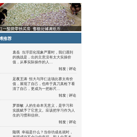
博推荐
袁岳
当浮层化现象严重时，我们遇到
的挑战是，出的主意没有太大实操价
值，从事实际操作的人…
转发
|
评论
足夜王涛
恒大与拜仁这场比赛太有价
值，展现了自己，也终于真刀真枪下看
清了自己，更成为一把标尺…
转发
|
评论
罗崇敏
人的生命本无意义，是学习和
实践赋予了它意义。应该把学习作为人
生的习惯和信仰。
转发
|
评论
陆琪
幸福是什么？当你功成名就时，