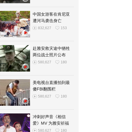
中国女游客在肯尼亚
遭河马袭击身亡
832,627
153
赴雅安救灾途中牺牲
两位战士照片公布
580,627
180
美电视台直播拍到最
傻FBI翻围栏
580,627
180
冲刺好声音《相信
爱》MV 为雅安祈福
580,627
180