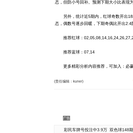
态，但防小号回补。预测下期大小比表现为：2
另外，统计近5期内，红球奇数开出18枚
态，偶数号逐步回暖，下期奇偶比开出2:4防
推荐红球：02,05,08,14,16,24,26,27,28
推荐蓝球：07,14
更多精彩分析内容推荐，可加入：必赢彩友
(责任编辑：kuner)
广告
彩民车牌号投注中3.9万
双色球148期