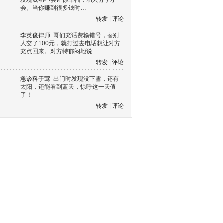
发现成功不会让你幸福，和人分享才
会。当你赚到很多钱时…
转发
|
评论
李英俊律师
哥们充话费输错号，替别
人交了100元，就打过去电话想让对方
充点回来。对方特郁闷地说…
转发
|
评论
急诊科于莺
出门时发现没下雪，还有
太阳，还能看到蓝天，惊呼这一天值
了！
转发
|
评论