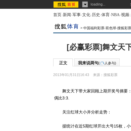
loading...
首页
-
新闻
-
军事
-
文化
-
历史
-
体育
-
NBA
-
视频
-
>
中国福利彩票-双色球-搜狐彩
[必赢彩票]舞文天下
正文
我来说两句
(
人参与)
2013年01月31日16:43
来源：
搜狐彩票
舞文天下带大家回顾上期开奖号摘要：013期开出
偶比3:3.
关注红球大小并分析走势：
据统计在近5期红球开出大号15枚，小号