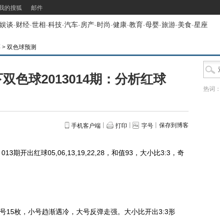
我的搜狐
邮件
娱谈
-
财经
-
世相
-
科技
-
汽车
-
房产
-
时尚
-
健康
-
教育
-
母婴
-
旅游
-
美食
-
星座
票
>
双色球预测
双色球2013014期：分析红球
热词
保存到博客
手机客户端
打印
字号
红球05,06,13,19,22,28，和值93，大小比3:3，奇
15枚，小号趋渐遇冷，大号反弹走强。大小比开出3:3形