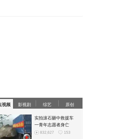
点视频
影视剧
综艺
原创
实拍滚石砸中救援车
一青年志愿者身亡
832,627
153