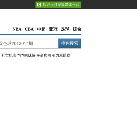
欢迎入驻搜狐媒体平台
NBA
|
CBA
|
中超
|
亚冠
|
足球
|
综合
：
死亡航班
饲养蜘蛛侠
夺命房间
引力双眼皮