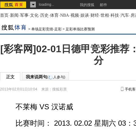
loading...
我的搜狐
邮件
首页
-
新闻
-
军事
-
文化
-
历史
-
体育
-
NBA
-
视频
-
娱谈
-
财经
-
世相
-
科技
-
汽车
-
房
>
单场足彩竞猜-足彩
>
足彩单场比赛预测
[彩客网]02-01日德甲竞彩推
分
正文
我来说两句
(
人参与)
2013年02月01日10:04
来源：
搜狐彩票
手机客
不莱梅 VS 汉诺威
比赛时间： 2013. 02.02 星期六 03：3