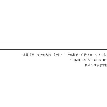
设置首页
-
搜狗输入法
-
支付中心
-
搜狐招聘
-
广告服务
-
客服中心
Copyright
©
2018 Sohu.com 
搜狐不良信息举