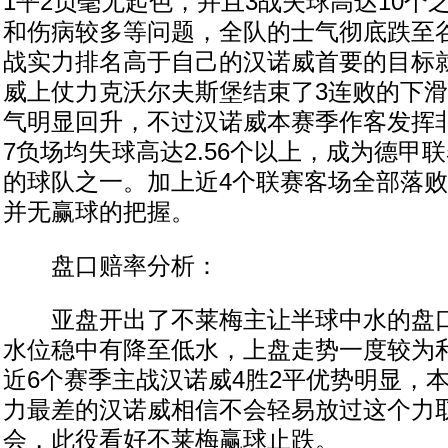
1平2负毫无起色，并且3战失球高达10个
和伤病较多等问题，全队的士气彻底跌至
战实力排名高于自己的汉诺威首要的目标
威上仗力克沃尔夫斯堡结束了3连败的下
气明显回升，不过汉诺威本赛季作客发挥
7负场均失球高达2.56个以上，成为德甲
的球队之一。加上近4个联赛客场全部落
并无赢球的把握。
盘口赔率分析：
亚盘开出了不莱梅主让半球中水的盘口
水位稳中有降至低水，上盘走势一度较为
近6个赛季主战汉诺威4胜2平优势明显，
力最差的汉诺威相信不会轻易放过这个力
会，此役看好不莱梅赢球止跌。