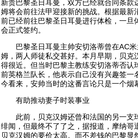
新贵巴黎圣日耳曼，双方已经就合同条款
姆将会前往法甲迎接新的挑战。根据最新
前已经前往巴黎圣日耳曼进行体检，一旦
会正式签约。
巴黎圣日耳曼主帅安切洛蒂曾在AC米
姆，两人师徒私交甚好。本月早期，贝克
得很近。但当时巴黎主教练安切洛蒂否认
前英格兰队长，他表示自己没有兴趣签一
今看来，安帅当时的这番言论只是一个烟
有助推动妻子时装事业
此前，贝克汉姆还曾和法国的另一支球
绯闻，但最终不了了之，据报道，摩纳哥
贝克汉姆的要价太高。而不差钱的巴黎显