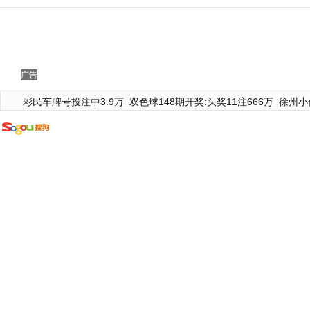
广告
彩民车牌号投注中3.9万
双色球148期开奖:头奖11注666万
徐州小