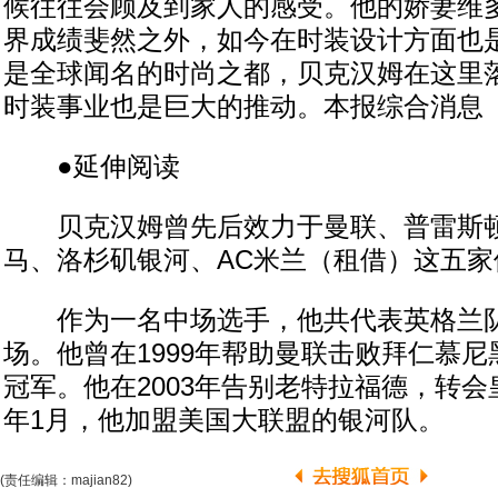
候往往会顾及到家人的感受。他的娇妻维
界成绩斐然之外，如今在时装设计方面也
是全球闻名的时尚之都，贝克汉姆在这里
时装事业也是巨大的推动。本报综合消息
●延伸阅读
贝克汉姆曾先后效力于曼联、普雷斯顿
马、洛杉矶银河、AC米兰（租借）这五家
作为一名中场选手，他共代表英格兰队出
场。他曾在1999年帮助曼联击败拜仁慕
冠军。他在2003年告别老特拉福德，转会皇
年1月，他加盟美国大联盟的银河队。
(责任编辑：majian82)