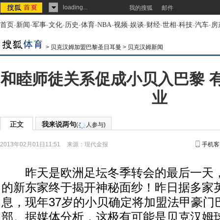
loading...
我的搜狐
邮件
首页
-
新闻
-
军事
-
文化
-
历史
-
体育
-
NBA
-
视频
-
娱谈
-
财经
-
世相
-
科技
-
汽车
-
房
>
贝克汉姆加盟巴黎圣日耳曼
>
贝克汉姆新闻
和睦师徒关系促成小贝入巴黎 
业
正文
我来说两句
(
人参与)
2013年02月01日11:51
来源：
现代金报
手机客
昨天是欧洲足坛冬季转会的最后一天，“
的新东家终于揭开神秘面纱！昨日据多家
息，现年37岁的小贝确定将加盟法甲豪门
部。据媒体分析，这极有可能是贝克汉姆