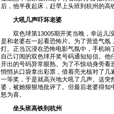
后，他半夜起床，赶早上头班到杭州的高
大吼几声吓坏老婆
双色球第13005期开奖当晚，幸运儿
是和老婆在一起看恐怖片。为了营造气氛
灯。正当沉浸在恐怖电影气氛中，手机响
自己订阅的双色球开奖号码通知短信。他
开出的号码异常眼熟。为了不惊动身旁看
悄悄从口袋拿出彩票，借着亮光核对了几
一等奖，于是就高兴地大吼了几声。这突
婆，被她狠狠地批评了。但最后老婆得知
怒为喜。
坐头班高铁到杭州