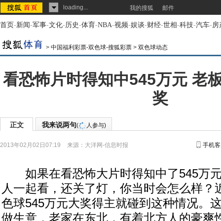
loading...
我的搜狐
邮件
首页
-
新闻
-
军事
-
文化
-
历史
-
体育
-
NBA
-
视频
-
娱谈
-
财经
-
世相
-
科技
-
汽车
-
房
>
中国福利彩票-双色球-搜狐彩票
>
双色球动态
看恐怖片时得知中545万元 老
奖
正文
我来说两句
(
人参与)
2013年02月02日07:19
来源：
大洋网-信息时报
手机客
如果在看恐怖大片时得知中了545万元
人一起看，还关了灯，你当时会怎么样？
色球545万元大奖得主就碰到这种情况。
做生意，老家在东北，有着北方人的豪爽