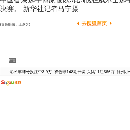
中国香港选手傅家俊以5比3战胜威尔士选
决赛。 新华社记者马宁摄
(责任编辑：王燕芳)
广告
彩民车牌号投注中3.9万
双色球148期开奖:头奖11注666万
徐州小