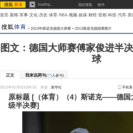
loading...
我的搜狐
邮件
首页
-
新闻
-
军事
-
文化
-
历史
-
体育
-
NBA
-
视频
-
娱谈
-
财经
-
世相
-
科技
-
汽车
-
房
>
2013年斯诺克德国大师赛
>
2013斯诺克德国赛图片
图文：德国大师赛傅家俊进半决
球
正文
我来说两句
(
人参与)
2013年02月02日08:33
来源：
新华社
手机客
原标题
[
（体育）（4）斯诺克——德国
级半决赛
]