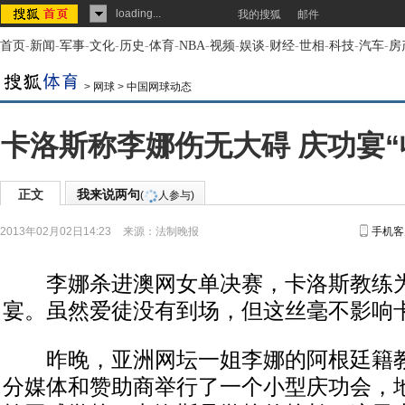
loading...
我的搜狐
邮件
首页
-
新闻
-
军事
-
文化
-
历史
-
体育
-
NBA
-
视频
-
娱谈
-
财经
-
世相
-
科技
-
汽车
-
房
>
网球
>
中国网球动态
卡洛斯称李娜伤无大碍 庆功宴“
正文
我来说两句
(
人参与)
2013年02月02日14:23
来源：
法制晚报
手机客
李娜杀进澳网女单决赛，卡洛斯教练为
宴。虽然爱徒没有到场，但这丝毫不影响
昨晚，亚洲网坛一姐李娜的阿根廷籍教
分媒体和赞助商举行了一个小型庆功会，