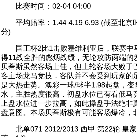
比赛时间：02-04 04:00
平均赔率：1.44 4.19 6.93 (截至北京时
分)
国王杯2比1击败塞维利亚后，联赛中
得11战全胜的彪炳战绩，无论攻防两端的
贝蒂斯虽然客场上佳，但上轮客场大败于
客主场龙马竞技，客队并不会受到玩家的
是大热走势。澳彩一球/球半1.98起盘，
水，主胜热度很高，初盘水位已有看低马
上盘水位进一步拉高，如此操盘手法绝非
盘意图。本场贝蒂斯极有可能客场爆冷，
北单071 2012/2013 西甲 第22轮 皇