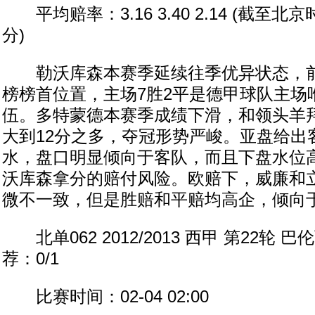
平均赔率：3.16 3.40 2.14 (截至北京时
分)
勒沃库森本赛季延续往季优异状态，前
榜榜首位置，主场7胜2平是德甲球队主场
伍。多特蒙德本赛季成绩下滑，和领头羊
大到12分之多，夺冠形势严峻。亚盘给出
水，盘口明显倾向于客队，而且下盘水位
沃库森拿分的赔付风险。欧赔下，威廉和
微不一致，但是胜赔和平赔均高企，倾向
北单062 2012/2013 西甲 第22轮 巴伦
荐：0/1
比赛时间：02-04 02:00