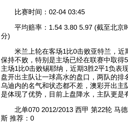
比赛时间：02-04 03:45
平均赔率：1.54 3.80 5.97 (截至北京时
分)
米兰上轮在客场1比0击败亚特兰，近期
保持不败，特别是主场已经在联赛中取得5
主场1比0击败锡耶纳，近期3胜2平1负表
盘开出主队让一球高水的盘口，两队的排
乌迪内的名气和状态都不差，澳彩开出主
是体现了优势，目前上盘降水，主队更是
北单070 2012/2013 西甲 第22轮 马
斯 推荐：0