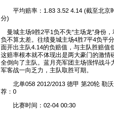
平均赔率：1.83 3.52 4.14 (截至北京时
分)
曼城主场9胜2平1负不失“主场龙”身份，
负不算太差。往绩曼城主场4胜7平4负平
面开出主队4.14的负赔值，与主队胜赔值低
这赔率根本就不体现出是两大豪门的激情
全倒向了主队。蓝月亮军团主场强悍战斗
军客战一向乏力，主队取胜可期。
北单058 2012/2013 德甲 第20轮 勒
荐：0
比赛时间：02-04 00:30