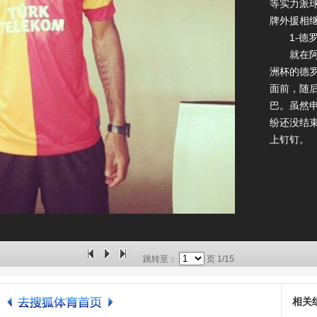
等实力派
牌外援相
1-德罗
就在阿内
洲杯的德
面前，随
巴。虽然
纷还没结
上钉钉。
跳转至：
页
1/15
相关