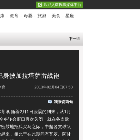
欢迎入驻搜狐媒体平台
康
-
教育
-
母婴
-
旅游
-
美食
-
星座
下一组
罗巴身披加拉塔萨雷战袍
体育
2013年02月04日07:53
我来说两句
讯 随着2月1日凌晨的到来，从1月
的今冬转会窗口再次关闭，就在各支欧
锣密鼓地招兵买马之际，中超各支球队
活起来，相比于在此期间有瓦罗、阿甘