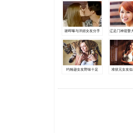
谢晖曝与洋妞女友分手
辽足门神迎娶
约翰逊女友野味十足
准状元女友似