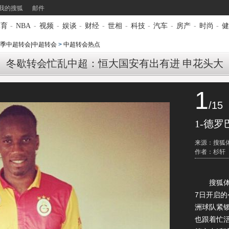
我的搜狐
邮件
体育
-
NBA
-
视频
-
娱谈
-
财经
-
世相
-
科技
-
汽车
-
房产
-
时尚
-
健
3赛季中超转会|中超转会
>
中超转会热点
冬歇转会忙乱中超：恒大国安有出有进 申花头大
1
/15
1-德
来源：搜狐
作者：杉轩
搜狐体育
7日开启
洲球队紧
也跟着忙