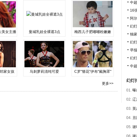
中
16
阿尔
幻
大美女主播
曼城乳娃全裸遮3点
梅西儿子肥嘟嘟粉嫩嫩
独
幻
早报
幻
中超
邻家女孩
马刺萝莉清纯可爱
C罗"簪花"伊布"戴胸罩"
幻灯
更多>>
01.
曝
02.
辽
03.
英
04.
丑
05.
谢
06.
谢