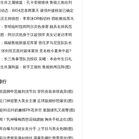
超生肖之属猪篇：孔卡变猪猪侠 鲁能土炮在列
强动态：BIG4悲喜两重天 诸强外援框架已确定
滨主帅猜想：李章洙OR帕切科 西欧教练黑马
灯：李明临时指挥阿尔滨热身赛 颇具名帅风范
家图：阿尔滨热身于汉超强悍 美女记者访李明
灯：揭秘鲁能新援尼库莱 曾任罗马尼亚队队长
:张剑坦言面对媒体紧张 意名枪今夏来中超?
灯：长三角暴雪队员惊叹 吴曦：本命年生日礼
生肖属狗篇：射手王领衔 鲁能铁闸压阵(图)
排行
前国脚申思服刑演节目 穿民俗装表情诡异(图)
足门神迎娶大美女主播 足球版婚纱照爆笑(图)
超90后抖奶嫩模PK苍井空 童颜揉乳又摇臀(图)
闻！乳神曝梅西想花钱嫖她 胸夹手机走红(图)
晖自曝与洋妞女友分手 上节目与美女热聊(图)
莉尔透视装薄如细丝 露豪乳嘟红唇秀黑丝(图)