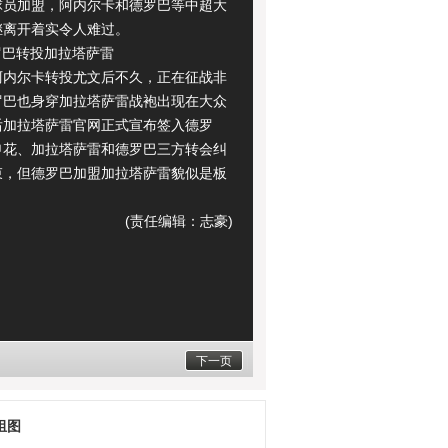
球员加盟，阿内尔卡和德罗巴等中超大
继离开着实令人难过。
巴转投加拉塔萨雷
尔卡转投尤文后不久，正在征战非
罗巴也身穿加拉塔萨雷战袍出现在大众
后加拉塔萨雷官网正式宣布签入德罗
申花、加拉塔萨雷和德罗巴三方转会纠
束，但德罗巴加盟加拉塔萨雷貌似是板
(责任编辑：志豪)
下一页
组图