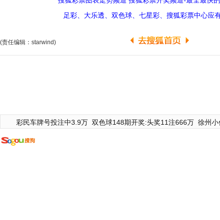
搜狐彩票图表走势频道
搜狐彩票开奖频道-最全最快
足彩、大乐透、双色球、七星彩、搜狐彩票中心应
(责任编辑：starwind)
彩民车牌号投注中3.9万
双色球148期开奖:头奖11注666万
徐州小