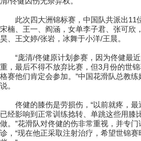
清/佟健因伤无奈弃权。
此次四大洲锦标赛，中国队共派出11
宋楠、王一、阎涵，女单李子君、张可欣，
昊、王文婷/张岩，冰舞于小洋/王晨。
“庞清/佟健原计划参赛，因为佟健最近
重，最后不得不放弃比赛，但3月份的世
格赛他们肯定会参加。”中国花滑队总教练
说。
佟健的膝伤是劳损伤，“以前就疼，最
已经影响到正常训练捻转、单跳这些用膝
做。”花滑队对佟健的伤非常重视，并专门
诊，“现在他正采取注射治疗，希望世锦赛