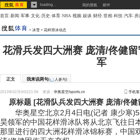
loading...
我的搜狐
邮件
首页
-
新闻
-
军事
-
文化
-
历史
-
体育
-
NBA
-
视频
-
娱谈
-
财经
-
世相
-
科技
-
汽车
-
房
>
冰雪
>
花样滑冰动态
花滑兵发四大洲赛 庞清/佟健留
军
正文
我来说两句
(
人参与)
2013年02月04日21:56
来源：
华奥星空/sports.cn
手机客
原标题
[
花滑队兵发四大洲赛 庞清/佟健
华奥星空北京2月4日电(记者 康少寒)5
昊领军的中国花样滑冰队将从北京飞往日
那里进行的四大洲花样滑冰锦标赛，中国