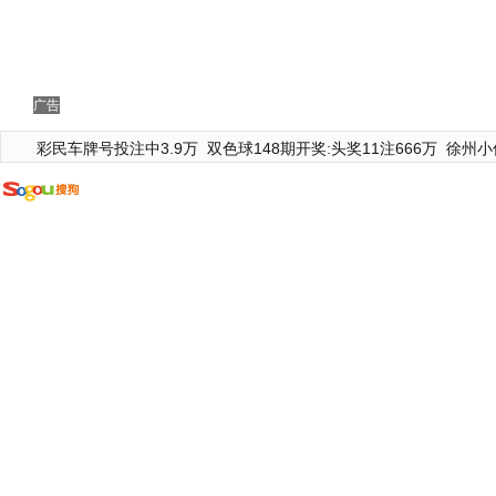
广告
彩民车牌号投注中3.9万
双色球148期开奖:头奖11注666万
徐州小