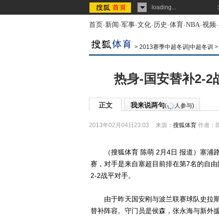
loading...
首页
-
新闻
-
军事
-
文化
-
历史
-
体育
-
NBA
-
视频
-
>
2013赛季中超冬训|中超冬训
热身-国安替补2-
正文
我来说两句
(
人参与)
2013年02月04日23:03
来源：
搜狐体育
作者：
（搜狐体育 陈萌 2月4日 报道）塞浦
赛，对手是来自塞超目前排在第7名的自由
2-2战平对手。
由于昨天国安刚与波兰联赛球队史拉斯
替补阵容。守门员是侯森，张永海与新外