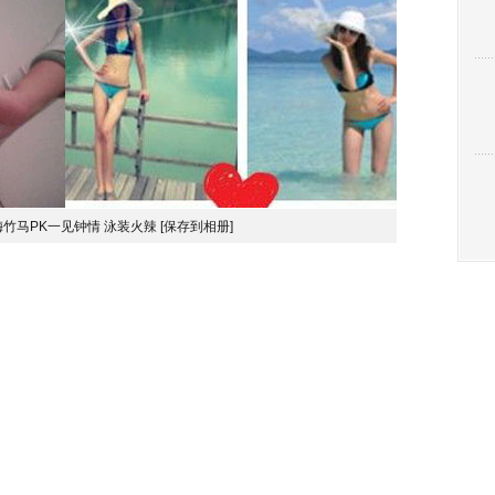
竹马PK一见钟情 泳装火辣
[保存到相册]