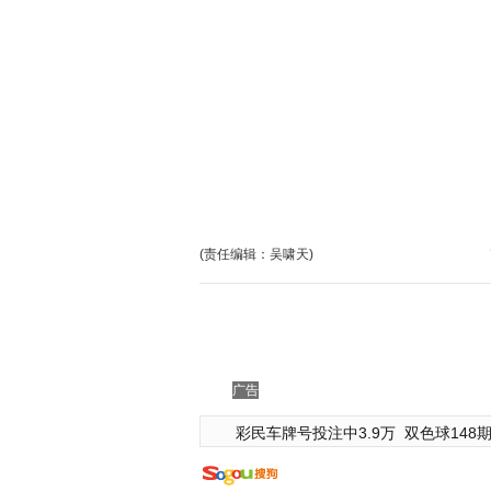
(责任编辑：吴啸天)
广告
彩民车牌号投注中3.9万
双色球148期