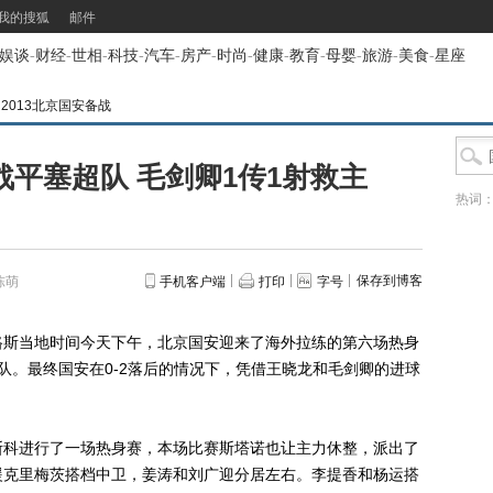
我的搜狐
邮件
娱谈
-
财经
-
世相
-
科技
-
汽车
-
房产
-
时尚
-
健康
-
教育
-
母婴
-
旅游
-
美食
-
星座
>
2013北京国安备战
2战平塞超队 毛剑卿1传1射救主
热词
保存到博客
陈萌
手机客户端
打印
字号
路斯当地时间今天下午，北京国安迎来了海外拉练的第六场热身
队。最终国安在0-2落后的情况下，凭借王晓龙和毛剑卿的进球
科进行了一场热身赛，本场比赛斯塔诺也让主力休整，派出了
援克里梅茨搭档中卫，姜涛和刘广迎分居左右。李提香和杨运搭