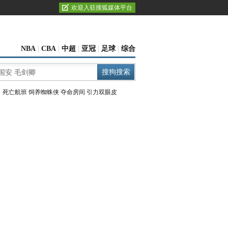
欢迎入驻搜狐媒体平台
NBA
|
CBA
|
中超
|
亚冠
|
足球
|
综合
：
死亡航班
饲养蜘蛛侠
夺命房间
引力双眼皮