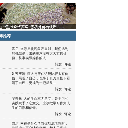
博推荐
袁岳
当浮层化现象严重时，我们遇到
的挑战是，出的主意没有太大实操价
值，从事实际操作的人…
转发
|
评论
足夜王涛
恒大与拜仁这场比赛太有价
值，展现了自己，也终于真刀真枪下看
清了自己，更成为一把标尺…
转发
|
评论
罗崇敏
人的生命本无意义，是学习和
实践赋予了它意义。应该把学习作为人
生的习惯和信仰。
转发
|
评论
陆琪
幸福是什么？当你功成名就时，