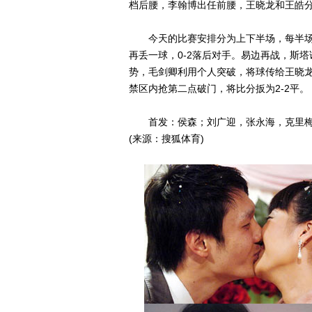
档后腰，李翰博出任前腰，王晓龙和王皓
今天的比赛安排分为上下半场，每半场30
再丢一球，0-2落后对手。易边再战，斯
势，毛剑卿利用个人突破，将球传给王晓龙
禁区内抢第二点破门，将比分扳为2-2平。
首发：侯森；刘广迎，张永海，克里梅
(来源：搜狐体育)