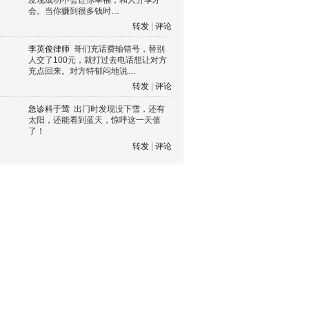
发现成功不会让你幸福，和人分享才
会。当你赚到很多钱时…
转发
|
评论
李英俊律师
哥们充话费输错号，替别
人交了100元，就打过去电话想让对方
充点回来。对方特郁闷地说…
转发
|
评论
急诊科于莺
出门时发现没下雪，还有
太阳，还能看到蓝天，惊呼这一天值
了！
转发
|
评论