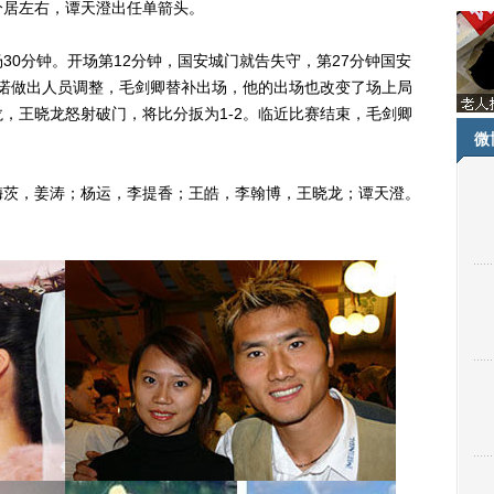
分居左右，谭天澄出任单箭头。
分钟。开场第12分钟，国安城门就告失守，第27分钟国安
塔诺做出人员调整，毛剑卿替补出场，他的出场也改变了场上局
，王晓龙怒射破门，将比分扳为1-2。临近比赛结束，毛剑卿
微
茨，姜涛；杨运，李提香；王皓，李翰博，王晓龙；谭天澄。