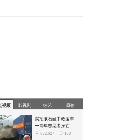
点视频
影视剧
综艺
原创
实拍滚石砸中救援车
一青年志愿者身亡
832,627
153