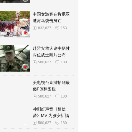
中国女游客在肯尼亚
遭河马袭击身亡
832,627
153
赴雅安救灾途中牺牲
两位战士照片公布
580,627
180
美电视台直播拍到最
傻FBI翻围栏
580,627
180
冲刺好声音《相信
爱》MV 为雅安祈福
580,627
180