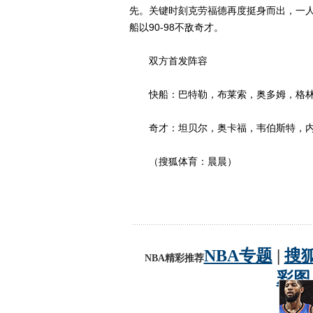
先。关键时刻克劳福德再度挺身而出，一人
船以90-98不敌奇才。
双方首发阵容
快船：巴特勒，布莱索，奥多姆，格林
奇才：坦贝尔，奥卡福，韦伯斯特，内
（搜狐体育：晨晨）