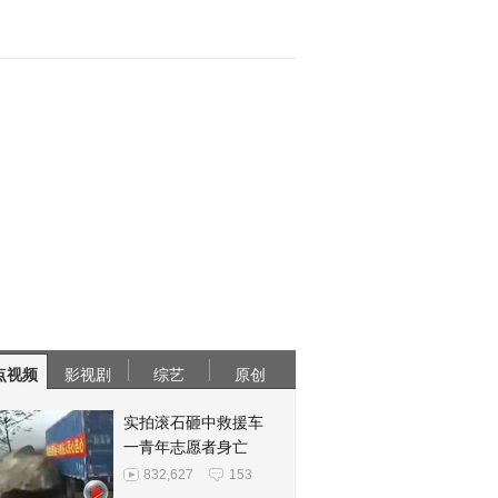
点视频
影视剧
综艺
原创
实拍滚石砸中救援车
一青年志愿者身亡
832,627
153