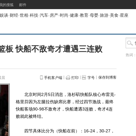
我的搜狐
邮件
娱谈
-
财经
-
世相
-
科技
-
汽车
-
房产
-
时尚
-
健康
-
教育
-
母婴
-
旅游
-
美食
-
星座
篮板 快船不敌奇才遭遇三连败
热词
保存到博客
晨晨
手机客户端
打印
字号
北京时间2月5日消息，洛杉矶快船队核心布雷克-
格里芬因为左腿拉伤缺席比赛，经过四节激战，最终
快船客场90-98不敌奇才，快船遭遇3连败，奇才4连
败就此被终结。
四节具体比分为（快船在前）：16-24，30-27，