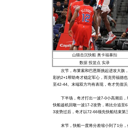
山猫击沉快船 奥卡福暴扣
数据
投篮点
实录
次节，布莱索和巴恩斯挑起进攻大旗，两人
彩的2+1帮助奇才稳定军心，而克劳福德也
至42-44。末端双方均有表现，奇才凭借沃
下半场，奇才打出一波7-0小高潮后，
快船趁机回敬一波17-2攻势，将比分追至6
3攻势过后，奇才以72-66领先快船结束第
末节，快船一度将分差缩小到了1分，但好