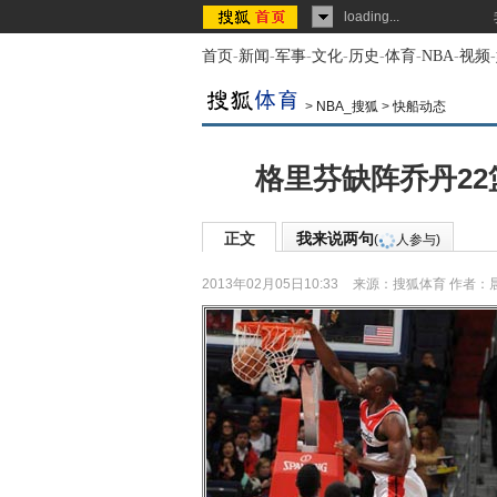
loading...
首页
-
新闻
-
军事
-
文化
-
历史
-
体育
-
NBA
-
视频
-
>
NBA_搜狐
>
快船动态
格里芬缺阵乔丹22
正文
我来说两句
(
人参与)
2013年02月05日10:33
来源：
搜狐体育
作者：