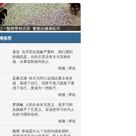
博推荐
袁岳
当浮层化现象严重时，我们遇到
的挑战是，出的主意没有太大实操价
值，从事实际操作的人…
转发
|
评论
足夜王涛
恒大与拜仁这场比赛太有价
值，展现了自己，也终于真刀真枪下看
清了自己，更成为一把标尺…
转发
|
评论
罗崇敏
人的生命本无意义，是学习和
实践赋予了它意义。应该把学习作为人
生的习惯和信仰。
转发
|
评论
陆琪
幸福是什么？当你功成名就时，