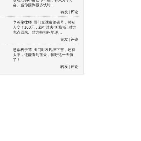
发现成功不会让你幸福，和人分享才
会。当你赚到很多钱时…
转发
|
评论
李英俊律师
哥们充话费输错号，替别
人交了100元，就打过去电话想让对方
充点回来。对方特郁闷地说…
转发
|
评论
急诊科于莺
出门时发现没下雪，还有
太阳，还能看到蓝天，惊呼这一天值
了！
转发
|
评论