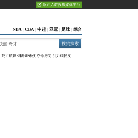
欢迎入驻搜狐媒体平台
NBA
|
CBA
|
中超
|
亚冠
|
足球
|
综合
：
死亡航班
饲养蜘蛛侠
夺命房间
引力双眼皮