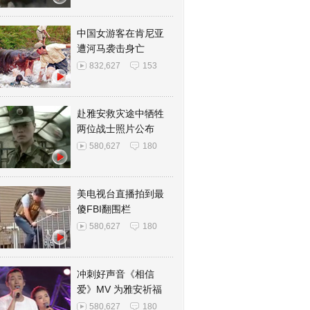
中国女游客在肯尼亚
遭河马袭击身亡
832,627
153
赴雅安救灾途中牺牲
两位战士照片公布
580,627
180
美电视台直播拍到最
傻FBI翻围栏
580,627
180
冲刺好声音《相信
爱》MV 为雅安祈福
580,627
180