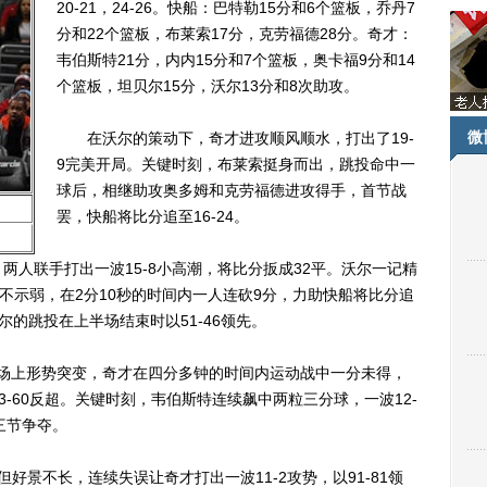
20-21，24-26。快船：巴特勒15分和6个篮板，乔丹7
分和22个篮板，布莱索17分，克劳福德28分。奇才：
韦伯斯特21分，内内15分和7个篮板，奥卡福9分和14
个篮板，坦贝尔15分，沃尔13分和8次助攻。
微
在沃尔的策动下，奇才进攻顺风顺水，打出了19-
9完美开局。关键时刻，布莱索挺身而出，跳投命中一
球后，相继助攻奥多姆和克劳福德进攻得手，首节战
罢，快船将比分追至16-24。
联手打出一波15-8小高潮，将比分扳成32平。沃尔一记精
不示弱，在2分10秒的时间内一人连砍9分，力助快船将比分追
尔的跳投在上半场结束时以51-46领先。
场上形势突变，奇才在四分多钟的时间内运动战中一分未得，
3-60反超。关键时刻，韦伯斯特连续飙中两粒三分球，一波12-
三节争夺。
景不长，连续失误让奇才打出一波11-2攻势，以91-81领