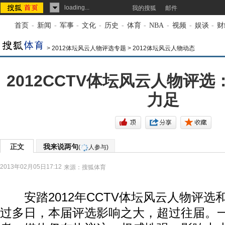
loading...
我的搜狐
邮件
首页
-
新闻
-
军事
-
文化
-
历史
-
体育
-
NBA
-
视频
-
娱谈
-
财
>
2012体坛风云人物评选专题
>
2012体坛风云人物动态
2012CCTV体坛风云人物评选
力足
正文
我来说两句
(
人参与)
2013年02月05日17:12
来源：
搜狐体育
安踏2012年CCTV体坛风云人物评选
过多日，本届评选影响之大，超过往届。