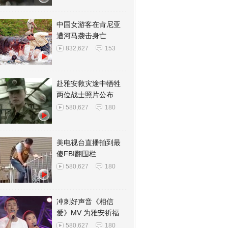
中国女游客在肯尼亚
遭河马袭击身亡
832,627
153
赴雅安救灾途中牺牲
两位战士照片公布
580,627
180
美电视台直播拍到最
傻FBI翻围栏
580,627
180
冲刺好声音《相信
爱》MV 为雅安祈福
580,627
180