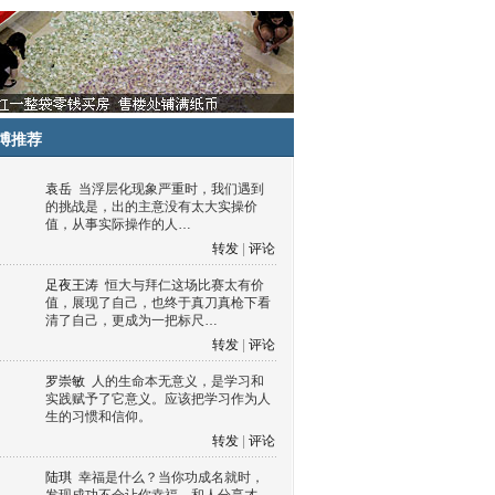
博推荐
袁岳
当浮层化现象严重时，我们遇到
的挑战是，出的主意没有太大实操价
值，从事实际操作的人…
转发
|
评论
足夜王涛
恒大与拜仁这场比赛太有价
值，展现了自己，也终于真刀真枪下看
清了自己，更成为一把标尺…
转发
|
评论
罗崇敏
人的生命本无意义，是学习和
实践赋予了它意义。应该把学习作为人
生的习惯和信仰。
转发
|
评论
陆琪
幸福是什么？当你功成名就时，