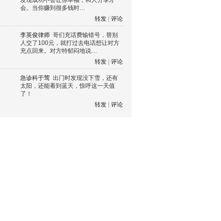
发现成功不会让你幸福，和人分享才
会。当你赚到很多钱时…
转发
|
评论
李英俊律师
哥们充话费输错号，替别
人交了100元，就打过去电话想让对方
充点回来。对方特郁闷地说…
转发
|
评论
急诊科于莺
出门时发现没下雪，还有
太阳，还能看到蓝天，惊呼这一天值
了！
转发
|
评论