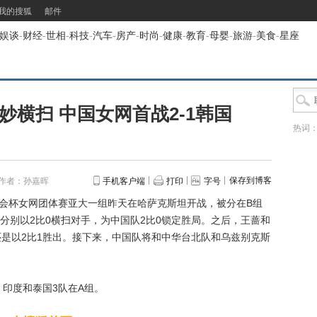
我的搜狐
邮件
娱谈
-
财经
-
世相
-
科技
-
汽车
-
房产
-
时尚
-
健康
-
教育
-
母婴
-
旅游
-
美食
-
星座
妙横扫 中国女网首战2-1韩国
热词
保存到博客
作者：孙嘉晖
手机客户端
打印
字号
合会杯女网团体赛亚大一组昨天在哈萨克斯坦开战，被分在B组
分别以2比0横扫对手，为中国队2比0锁定胜局。之后，王蔷和
还是以2比1胜出。接下来，中国队将和中华台北队和乌兹别克斯
印度和泰国3队在A组。