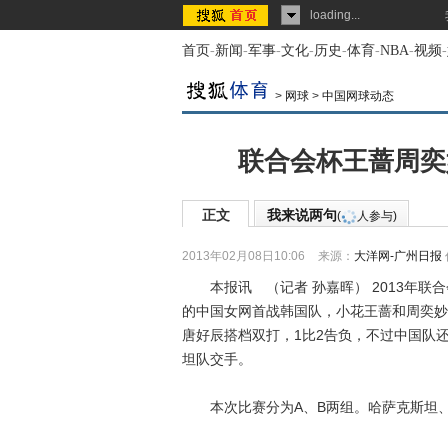
loading...
首页
-
新闻
-
军事
-
文化
-
历史
-
体育
-
NBA
-
视频
-
>
网球
>
中国网球动态
联合会杯王蔷周奕
正文
我来说两句
(
人参与)
2013年02月08日10:06
来源：
大洋网-广州日报
本报讯 （记者 孙嘉晖） 2013年联
的中国女网首战韩国队，小花王蔷和周奕妙
唐好辰搭档双打，1比2告负，不过中国队
坦队交手。
本次比赛分为A、B两组。哈萨克斯坦、