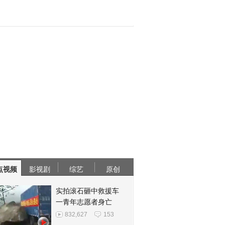
点视频
影视剧
综艺
原创
实拍滚石砸中救援车
一青年志愿者身亡
832,627
153