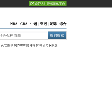
欢迎入驻搜狐媒体平台
NBA
|
CBA
|
中超
|
亚冠
|
足球
|
综合
：
死亡航班
饲养蜘蛛侠
夺命房间
引力双眼皮