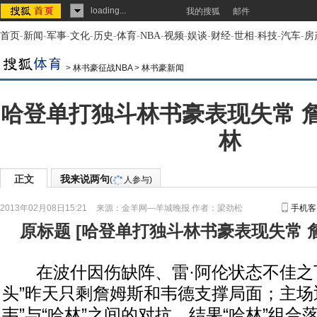
loading...
我的搜狐
邮件
首页
-
新闻
-
军事
-
文化
-
历史
-
体育
-
NBA
-
视频
-
娱谈
-
财经
-
世相
-
科技
-
汽车
-
房
>
林书豪征战NBA
>
林书豪新闻
哈登单打独斗林书豪表现失常 
林
正文
我来说两句
(
人参与)
2013年02月08日15:21
来源：
金羊网—羊城晚报
作者：梁劲松
手机客
原标题
[
哈登单打独斗林书豪表现失常 
在波什因伤缺阵、雷·阿伦状态不佳之下
头”昨天只剩詹姆斯和韦德支撑局面；主场
韦”与“哈林”之间的对抗，结果“哈林”组