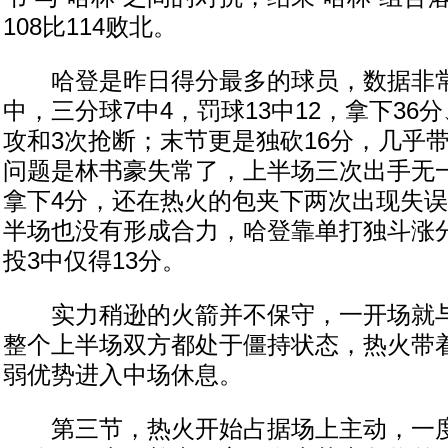
108比114败北。
哈登是昨日得分最多的球员，数据非常出
中，三分球7中4，罚球13中12，拿下36分
攻和3次抢断；末节更是独砍16分，几乎
问题是林书豪失常了，上半场三次出手无
拿下4分，还在热火的包夹下两次出现失误
半场也没有形成合力，哈登靠单打独斗涨分
投3中仅得13分。
实力稍逊的火箭并不保守，一开场就与
整个上半场双方都处于僵持状态，热火带
弱优势进入中场休息。
第三节，热火开始占据场上主动，一度