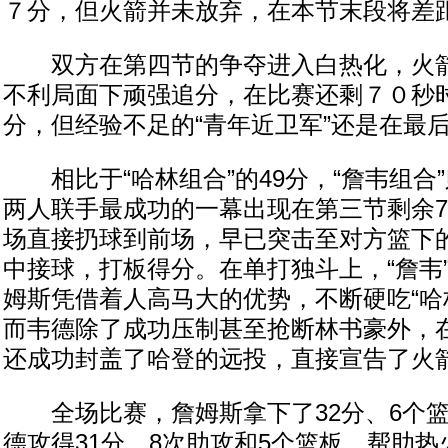
７分，但火箭并未放弃，在本节末段将差
双方在第四节的争夺进入白热化，火箭
不利局面下顽强追分，在比赛还剩７０秒
分，但经验不足的“青年近卫军”还是在最
相比于“哈林组合”的49分，“詹韦组合”
两人联手最成功的一幕出现在第三节剩余
场直接扔球到前场，早已突击至对方篮下
中接球，打板得分。在单打独斗上，“詹韦
姆斯凭借着人高马大的优势，不断硬吃“哈
而韦德除了成功压制甚至抢断林书豪外，在
还成功封盖了哈登的远投，直接宣告了火
全场比赛，詹姆斯拿下了32分、6个篮
德攻得31分、8次助攻和5个篮板，帮助