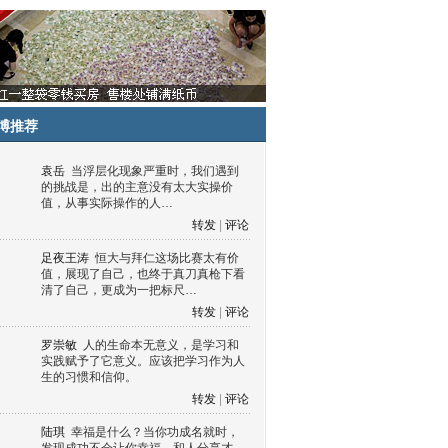
博推荐
袁岳
当浮层化现象严重时，我们遇到
的挑战是，出的主意没有太大实操价
值，从事实际操作的人…
转发
|
评论
足夜王涛
恒大与拜仁这场比赛太有价
值，展现了自己，也终于真刀真枪下看
清了自己，更成为一把标尺…
转发
|
评论
罗崇敏
人的生命本无意义，是学习和
实践赋予了它意义。应该把学习作为人
生的习惯和信仰。
转发
|
评论
陆琪
幸福是什么？当你功成名就时，