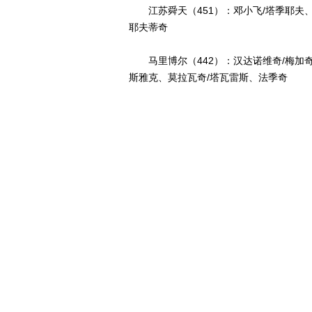
江苏舜天（451）：邓小飞/塔季耶夫、
耶夫蒂奇
马里博尔（442）：汉达诺维奇/梅加奇
斯雅克、莫拉瓦奇/塔瓦雷斯、法季奇