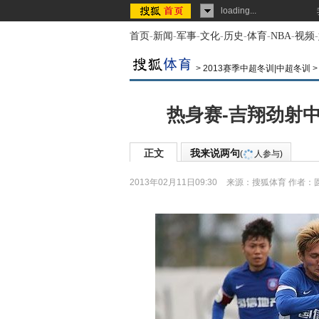
loading...
首页
-
新闻
-
军事
-
文化
-
历史
-
体育
-
NBA
-
视频
-
>
2013赛季中超冬训|中超冬训
热身赛-吉翔劲射中
正文
我来说两句
(
人参与)
2013年02月11日09:30
来源：
搜狐体育
作者：