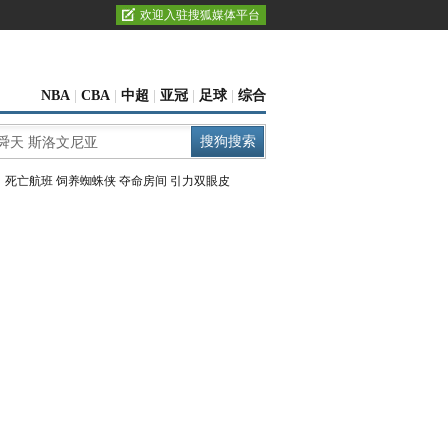
欢迎入驻搜狐媒体平台
NBA
|
CBA
|
中超
|
亚冠
|
足球
|
综合
：
死亡航班
饲养蜘蛛侠
夺命房间
引力双眼皮