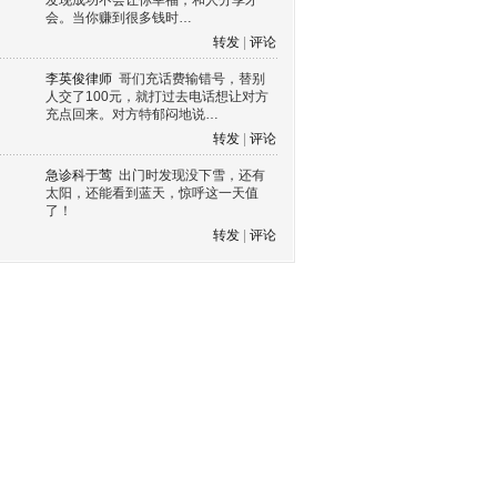
发现成功不会让你幸福，和人分享才
会。当你赚到很多钱时…
转发
|
评论
李英俊律师
哥们充话费输错号，替别
人交了100元，就打过去电话想让对方
充点回来。对方特郁闷地说…
转发
|
评论
急诊科于莺
出门时发现没下雪，还有
太阳，还能看到蓝天，惊呼这一天值
了！
转发
|
评论