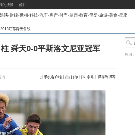
我的搜狐
邮件
娱谈
-
财经
-
世相
-
科技
-
汽车
-
房产
-
时尚
-
健康
-
教育
-
母婴
-
旅游
-
美食
-
星座
>
2013江苏舜天备战
柱 舜天0-0平斯洛文尼亚冠军
热词
保存到博客
圆润
手机客户端
打印
字号