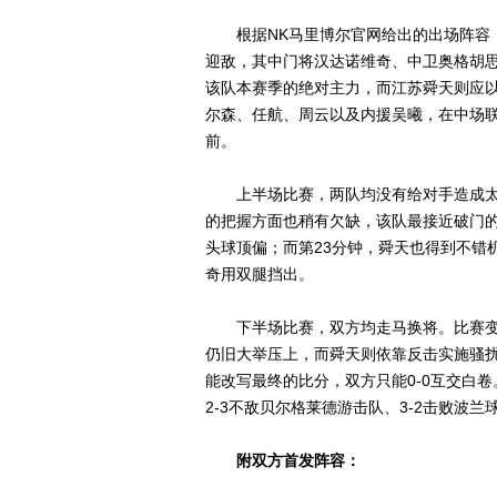
根据NK马里博尔官网给出的出场阵容，
迎敌，其中门将汉达诺维奇、中卫奥格胡
该队本赛季的绝对主力，而江苏舜天则应以
尔森、任航、周云以及内援吴曦，在中场
前。
上半场比赛，两队均没有给对手造成太
的把握方面也稍有欠缺，该队最接近破门
头球顶偏；而第23分钟，舜天也得到不错
奇用双腿挡出。
下半场比赛，双方均走马换将。比赛变
仍旧大举压上，而舜天则依靠反击实施骚扰
能改写最终的比分，双方只能0-0互交白
2-3不敌贝尔格莱德游击队、3-2击败波兰
附双方首发阵容：