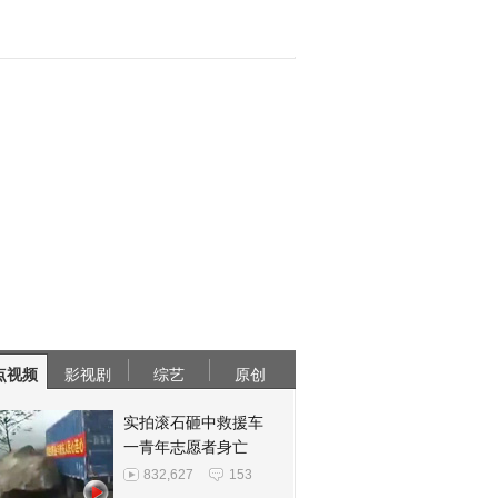
点视频
影视剧
综艺
原创
实拍滚石砸中救援车
一青年志愿者身亡
832,627
153