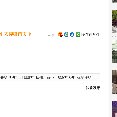
[保存到博客]
分享：
开奖:头奖11注666万
徐州小伙中得639万大奖
体彩摇奖
我要发布