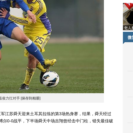
微
嘉俊力扛对手
[保存到相册]
亚军江苏舜天迎来土耳其拉练的第3场热身赛，结果，舜天经过
博尔0-0战平，下半场舜天中场吉翔曾经击中门柱，错失最佳破