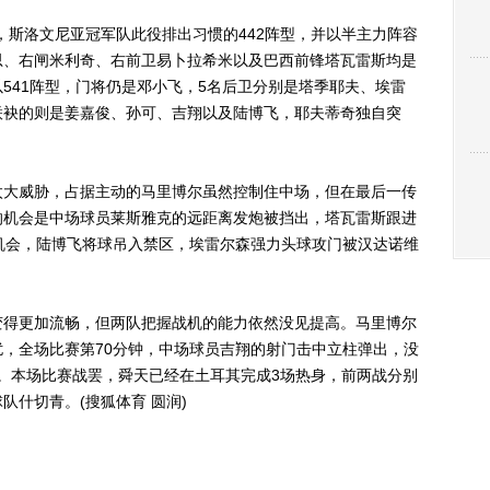
斯洛文尼亚冠军队此役排出习惯的442阵型，并以半主力阵容
思、右闸米利奇、右前卫易卜拉希米以及巴西前锋塔瓦雷斯均是
541阵型，门将仍是邓小飞，5名后卫分别是塔季耶夫、埃雷
联袂的则是姜嘉俊、孙可、吉翔以及陆博飞，耶夫蒂奇独自突
大威胁，占据主动的马里博尔虽然控制住中场，但在最后一传
的机会是中场球员莱斯雅克的远距离发炮被挡出，塔瓦雷斯跟进
机会，陆博飞将球吊入禁区，埃雷尔森强力头球攻门被汉达诺维
得更加流畅，但两队把握战机的能力依然没见提高。马里博尔
，全场比赛第70分钟，中场球员吉翔的射门击中立柱弹出，没
卷。本场比赛战罢，舜天已经在土耳其完成3场热身，前两战分别
球队什切青。(搜狐体育 圆润)