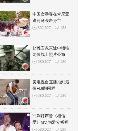
中国女游客在肯尼亚
遭河马袭击身亡
832,627
153
赴雅安救灾途中牺牲
两位战士照片公布
580,627
180
美电视台直播拍到最
傻FBI翻围栏
580,627
180
冲刺好声音《相信
爱》MV 为雅安祈福
580,627
180