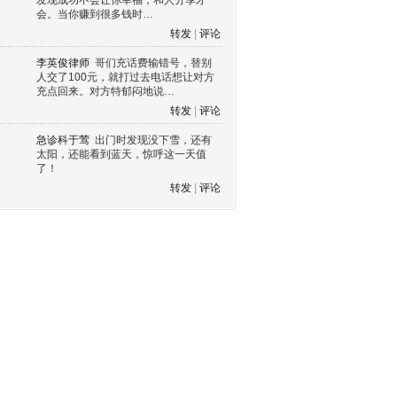
发现成功不会让你幸福，和人分享才
会。当你赚到很多钱时…
转发
|
评论
李英俊律师
哥们充话费输错号，替别
人交了100元，就打过去电话想让对方
充点回来。对方特郁闷地说…
转发
|
评论
急诊科于莺
出门时发现没下雪，还有
太阳，还能看到蓝天，惊呼这一天值
了！
转发
|
评论