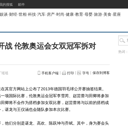
我的搜狐
邮件
娱谈
-
财经
-
世相
-
科技
-
汽车
-
房产
-
时尚
-
健康
-
教育
-
母婴
-
旅游
-
美食
-
星座
开战 伦敦奥运会女双冠军拆对
热词
保存到博客
丁瑶瑶
手机客户端
打印
字号
其官方网站上公布了2013年德国羽毛球公开赛抽签结果。
第一项国际比赛，伦敦奥运会冠军李雪芮、赵芸蕾与田卿将参加
与田卿将不会作为搭档参加女双比赛，赵芸蕾将与以前的搭档成
外，谌龙与王仪涵也会随队参加本次比赛。
，他们分别是谌龙、高欢、陈跃坤与乔斌。其中，身为赛会头