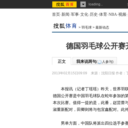
loading...
首页
-
新闻
-
军事
-
文化
-
历史
-
体育
-
NBA
-
视频
-
>
羽毛球
>
最新动态
德国羽毛球公开赛
正文
我来说两句
(
人参与)
2013年02月15日09:09
来源：
沈阳日报
作者：
本报讯（记者丁瑶瑶）昨天，世界羽联在
德国公开赛是中国羽毛球队在蛇年参加的
本次比赛。值得一提的是，此番，赵芸蕾
淑重新配对，田卿则将与包宜鑫配对。此
男单方面，中国队将派出四位选手参赛