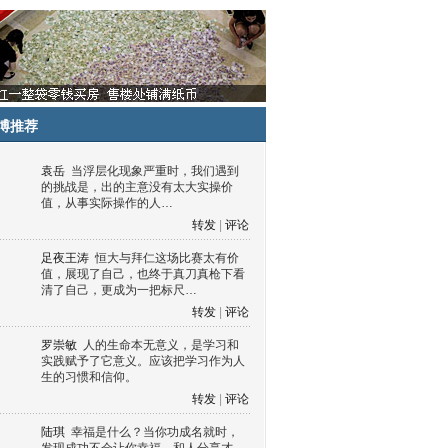
博推荐
袁岳
当浮层化现象严重时，我们遇到
的挑战是，出的主意没有太大实操价
值，从事实际操作的人…
转发
|
评论
足夜王涛
恒大与拜仁这场比赛太有价
值，展现了自己，也终于真刀真枪下看
清了自己，更成为一把标尺…
转发
|
评论
罗崇敏
人的生命本无意义，是学习和
实践赋予了它意义。应该把学习作为人
生的习惯和信仰。
转发
|
评论
陆琪
幸福是什么？当你功成名就时，