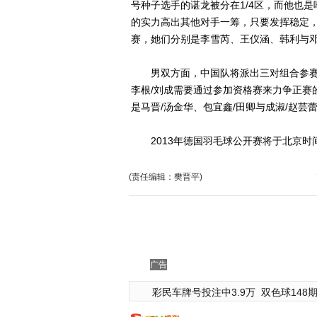
号种子选手的谌龙被分在1/4区，而他也
的实力高出其他对手一筹，只要发挥稳定
赛，她们分别是李雪芮、王仪涵、韩利与邓
男双方面，中国队将派出三对组合参赛，
李根/刘成需要通过参加资格赛来力争正赛
是马晋/汤金华、包宜鑫/田卿与成淑/赵
2013年德国羽毛球公开赛将于北京时间
(责任编辑：樊晋平)
广告
彩民车牌号投注中3.9万
双色球148期