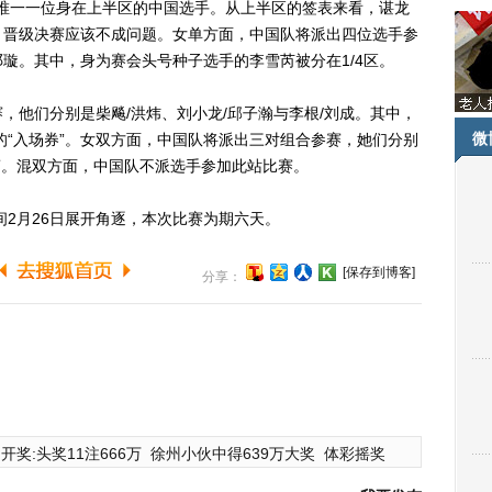
是唯一一位身在上半区的中国选手。从上半区的签表来看，谌龙
，晋级决赛应该不成问题。女单方面，中国队将派出四位选手参
璇。其中，身为赛会头号种子选手的李雪芮被分在1/4区。
他们分别是柴飚/洪炜、刘小龙/邱子瀚与李根/刘成。其中，
微
的“入场券”。女双方面，中国队将派出三对组合参赛，她们分别
芸蕾。混双方面，中国队不派选手参加此站比赛。
2月26日展开角逐，本次比赛为期六天。
[保存到博客]
分享：
开奖:头奖11注666万
徐州小伙中得639万大奖
体彩摇奖