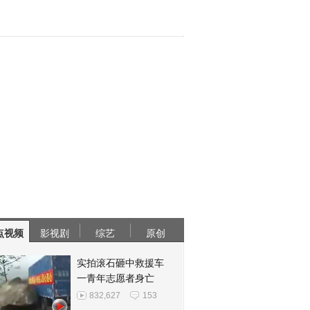
点视频
影视剧
综艺
原创
实拍滚石砸中救援车
一青年志愿者身亡
832,627
153