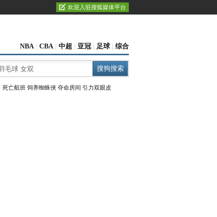
欢迎入驻搜狐媒体平台
NBA
|
CBA
|
中超
|
亚冠
|
足球
|
综合
：
死亡航班
饲养蜘蛛侠
夺命房间
引力双眼皮