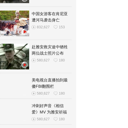
中国女游客在肯尼亚
遭河马袭击身亡
832,627
153
赴雅安救灾途中牺牲
两位战士照片公布
580,627
180
美电视台直播拍到最
傻FBI翻围栏
580,627
180
冲刺好声音《相信
爱》MV 为雅安祈福
580,627
180