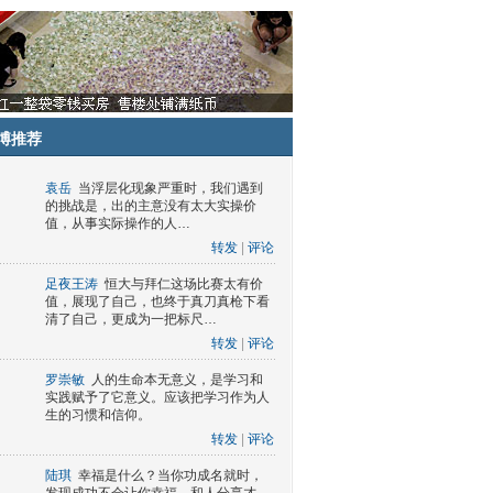
博推荐
袁岳
当浮层化现象严重时，我们遇到
的挑战是，出的主意没有太大实操价
值，从事实际操作的人…
转发
|
评论
足夜王涛
恒大与拜仁这场比赛太有价
值，展现了自己，也终于真刀真枪下看
清了自己，更成为一把标尺…
转发
|
评论
罗崇敏
人的生命本无意义，是学习和
实践赋予了它意义。应该把学习作为人
生的习惯和信仰。
转发
|
评论
陆琪
幸福是什么？当你功成名就时，