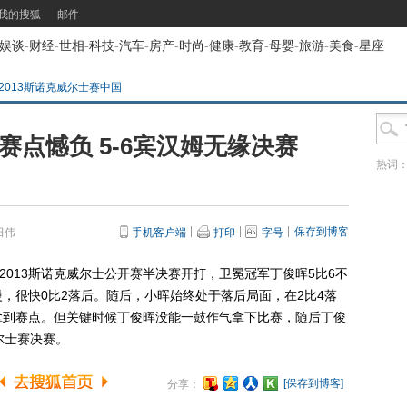
我的搜狐
邮件
娱谈
-
财经
-
世相
-
科技
-
汽车
-
房产
-
时尚
-
健康
-
教育
-
母婴
-
旅游
-
美食
-
星座
2013斯诺克威尔士赛中国
赛点憾负 5-6宾汉姆无缘决赛
热词
保存到博客
田伟
手机客户端
打印
字号
013斯诺克威尔士公开赛半决赛开打，卫冕冠军丁俊晖5比6不
，很快0比2落后。随后，小晖始终处于落后局面，在2比4落
拿到赛点。但关键时候丁俊晖没能一鼓作气拿下比赛，随后丁俊
尔士赛决赛。
[保存到博客]
分享：