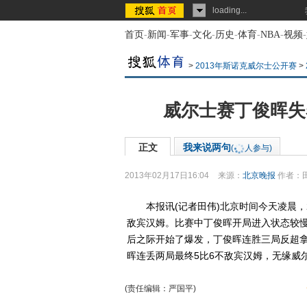
loading...
首页
-
新闻
-
军事
-
文化
-
历史
-
体育
-
NBA
-
视频
-
>
2013年斯诺克威尔士公开赛
>
威尔士赛丁俊晖失
正文
我来说两句
(
人参与)
2013年02月17日16:04
来源：
北京晚报
作者：
本报讯(记者田伟)北京时间今天凌晨，2
敌宾汉姆。比赛中丁俊晖开局进入状态较慢
后之际开始了爆发，丁俊晖连胜三局反超
晖连丢两局最终5比6不敌宾汉姆，无缘威
(责任编辑：严国平)