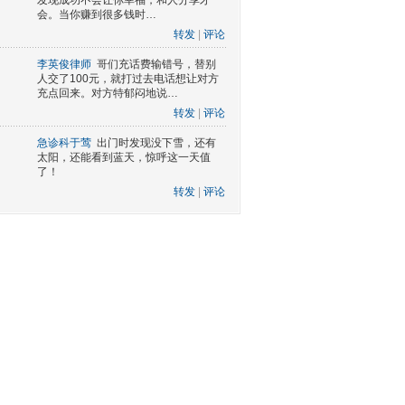
发现成功不会让你幸福，和人分享才
会。当你赚到很多钱时…
转发
|
评论
李英俊律师
哥们充话费输错号，替别
人交了100元，就打过去电话想让对方
充点回来。对方特郁闷地说…
转发
|
评论
急诊科于莺
出门时发现没下雪，还有
太阳，还能看到蓝天，惊呼这一天值
了！
转发
|
评论