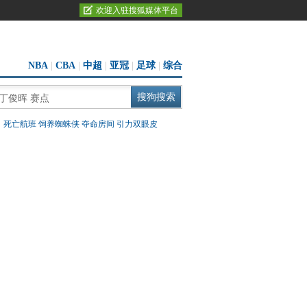
欢迎入驻搜狐媒体平台
NBA
|
CBA
|
中超
|
亚冠
|
足球
|
综合
：
死亡航班
饲养蜘蛛侠
夺命房间
引力双眼皮