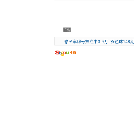
广告
彩民车牌号投注中3.9万
双色球148期