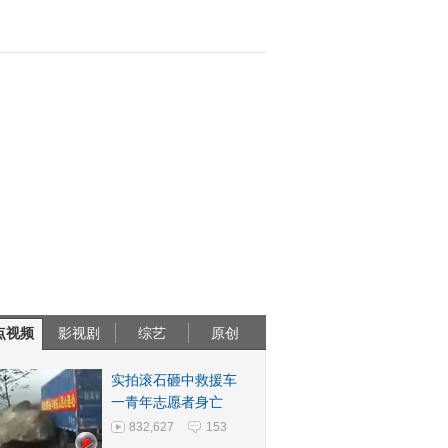
点视频
影视剧
综艺
原创
实拍滚石砸中救援车
一青年志愿者身亡
832,627
153