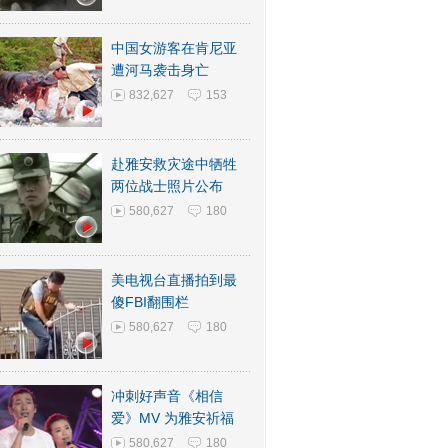
中国女游客在肯尼亚
遭河马袭击身亡
832,627
153
赴雅安救灾途中牺牲
两位战士照片公布
580,627
180
美电视台直播拍到最
傻FBI翻围栏
580,627
180
冲刺好声音《相信
爱》MV 为雅安祈福
580,627
180