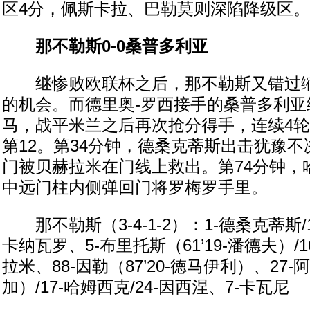
区4分，佩斯卡拉、巴勒莫则深陷降级区。
那不勒斯0-0桑普多利亚
继惨败欧联杯之后，那不勒斯又错过缩
的机会。而德里奥-罗西接手的桑普多利亚
马，战平米兰之后再次抢分得手，连续4
第12。第34分钟，德桑克蒂斯出击犹豫
门被贝赫拉米在门线上救出。第74分钟，
中远门柱内侧弹回门将罗梅罗手里。
那不勒斯（3-4-1-2）：1-德桑克蒂斯/1
卡纳瓦罗、5-布里托斯（61’19-潘德夫）/1
拉米、88-因勒（87’20-徳马伊利）、27-阿
加）/17-哈姆西克/24-因西涅、7-卡瓦尼