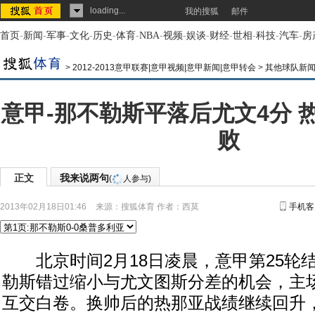
loading...
我的搜狐
邮件
首页
-
新闻
-
军事
-
文化
-
历史
-
体育
-
NBA
-
视频
-
娱谈
-
财经
-
世相
-
科技
-
汽车
-
房
>
2012-2013意甲联赛|意甲视频|意甲新闻|意甲转会
>
其他球队新
意甲-那不勒斯平落后尤文4分 
败
正文
我来说两句
(
人参与)
2013年02月18日01:46
来源：
搜狐体育
作者：西莫
手机客
北京时间2月18日凌晨，意甲第25轮
勒斯错过缩小与尤文图斯分差的机会，主场
互交白卷。换帅后的热那亚战绩继续回升