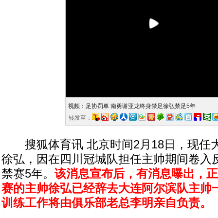
视频：足协罚单 南勇谢亚龙终身禁足徐弘禁足5年
转发至：
搜狐体育讯 北京时间2月18日，现任
徐弘，因在四川冠城队担任主帅期间卷入
禁赛5年。
该消息宣布后，有消息曝出，正
赛的主帅徐弘已经辞去大连阿尔滨队主帅
训练工作将由俱乐部老总李明亲自负责。