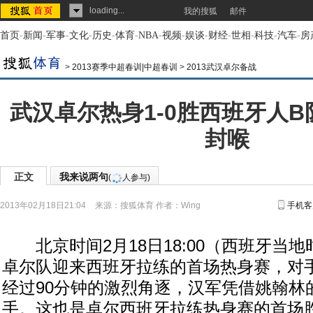
loading...
我的搜狐
邮件
首页
-
新闻
-
军事
-
文化
-
历史
-
体育
-
NBA
-
视频
-
娱谈
-
财经
-
世相
-
科技
-
汽车
-
房
>
2013赛季中超春训|中超春训
>
2013武汉卓尔备战
武汉卓尔热身1-0胜西班牙人B
封喉
正文
我来说两句
(
人参与)
2013年02月18日21:04
来源：
搜狐体育
作者：Wing
手机客
北京时间2月18日18:00（西班牙当地时
卓尔队迎来西班牙拉练的首场热身赛，对
经过90分钟的激烈角逐，汉军凭借姚翰林的
手。这也是卓尔西班牙拉练热身赛的首场