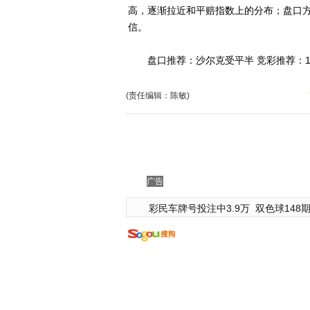
高，逐渐拉近和平赔指数上的分布；盘口
信。
盘口推荐：沙尔克受平半 竞彩推荐：1/
(责任编辑：陈敏)
广告
彩民车牌号投注中3.9万
双色球148期