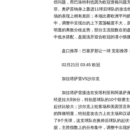
些问题，而巴洛特利也因为欧冠资格问题
菲、奥萨苏纳身上轰进11球后球队的攻击
场的表现上稍有差距；本场比赛欧洲平均赔率给出
中，调整中呈现出的上下震荡幅度不大，
明显的离散分歧走势，部分主流指数在初
中低水搭配，盘面浅开迎合欧冠的谨小慎
盘口推荐：巴塞罗那让一球 竞彩推荐
02月21日 03:45 欧冠
加拉塔萨雷VS沙尔克
加拉塔萨雷接连在安塔利亚和阿基萨身
经是拉大到6分，特别是球队的10个联赛
起伏比较大；沙尔克上轮客场和美因茨言和
的阵痛明显，特别是攻击力上在主场和汉诺
了8个失球，这支球队在换帅后球队的起伏十分明
据，主胜指数上的分布集中，调整中出现