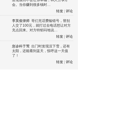
发现成功不会让你幸福，和人分享才
会。当你赚到很多钱时…
转发
|
评论
李英俊律师
哥们充话费输错号，替别
人交了100元，就打过去电话想让对方
充点回来。对方特郁闷地说…
转发
|
评论
急诊科于莺
出门时发现没下雪，还有
太阳，还能看到蓝天，惊呼这一天值
了！
转发
|
评论