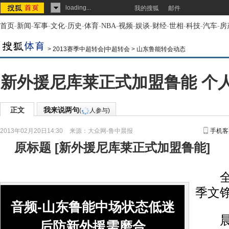
loading...
我的搜狐
邮件
首页
-
新闻
-
军事
-
文化
-
历史
-
体育
-
NBA
-
视频
-
娱谈
-
财经
-
世相
-
科技
-
汽车
-
房
>
2013赛季中超转会|中超转会
>
山东鲁能转会动态
新外援尼库莱正式加盟鲁能 个
正文
我来说两句
(
人参与)
2013年02月20日14:30
来源：
大众网-鲁中晨报
手机客
原标题
[
新外援尼库莱正式加盟鲁能
]
全媒
季文
音频-山东鲁能中场状态低迷
晨报
后防新外援需磨合