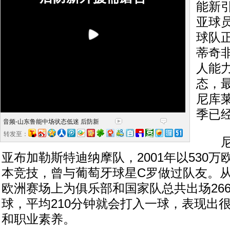
能新
亚球
球队
蒂奇
人能
态，
尼库
季已
音频-山东鲁能中场状态低迷 后防新
转发至：
尼库
亚布加勒斯特迪纳摩队，2001年以530
本竞技，曾与葡萄牙球星C罗做过队友。从2
欧洲赛场上为俱乐部和国家队总共出场266
球，平均210分钟就会打入一球，表现出
和职业素养。