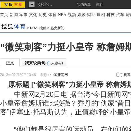
loading...
我的搜狐
邮件
首页
-
新闻
-
军事
-
文化
-
历史
-
体育
-
NBA
-
视频
-
娱谈
-
财经
-
世相
-
科技
-
汽车
-
房
>
NBA_搜狐
>
热火新闻
“微笑刺客”力挺小皇帝 称詹姆
正文
我来说两句
(
人参与)
2013年02月20日13:48
来源：
中国新闻网
手机客
原标题
[
“微笑刺客”力挺小皇帝 称詹姆
中新网2月20日电 据台湾“今日新闻网
小皇帝詹姆斯谁比较强？乔丹的“仇家”昔日
客”伊塞亚·托马斯认为，正值巅峰的小皇
“他们都是很厉害的运动员，在他们的