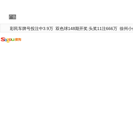
广告
彩民车牌号投注中3.9万
双色球148期开奖:头奖11注666万
徐州小