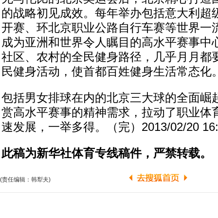
的战略初见成效。每年举办包括意大利超
开赛、环北京职业公路自行车赛等世界一
成为亚洲和世界令人瞩目的高水平赛事中
社区、农村的全民健身路径，几乎月月都
民健身活动，使首都百姓健身生活常态化
包括男女排球在内的北京三大球的全面崛
赏高水平赛事的精神需求，拉动了职业体
速发展，一举多得。（完）2013/02/20 16:
此稿为新华社体育专线稿件，严禁转载。
(责任编辑：韩犁夫)