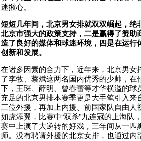
迷揪心。
短短几年间，北京男女排就双双崛起，绝
北京市强大的政策支持，二是赢得了赞助
造了良好的媒体和球迷环境，四是在运行
创新和发展。
在诸多因素的合力下，近年来，北京男女
了李牧、蔡斌这两名国内优秀的少帅，在
下，王琛、薛明、曾春蕾等才华横溢的球
充足的北京男排本赛季更是大手笔引入来
三位外援，再加上内援、前国家队自由人
如虎添翼，比赛中“双杀”九连冠的上海队
赛中上演了大逆转的好戏，三年间从一匹
师。没有聘请外援的北京女排，也通过内