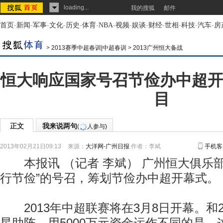
loading...
我的搜狐
邮件
首页
-
新闻
-
军事
-
文化
-
历史
-
体育
-
NBA
-
视频
-
娱谈
-
财经
-
世相
-
科技
-
汽车
-
房
>
2013赛季中超春训|中超春训
>
2013广州恒大备战
恒大响应国家号召节俭办中超开
目
正文
我来说两句
(
人参与)
2013年02月21日09:13
来源：
大洋网-广州日报
作者：李斌
手机客
本报讯 （记者 李斌） 广州恒大俱乐部
行节俭”的号召，筹划节俭办中超开幕式。
2013年中超联赛将在3月8日开幕。和2