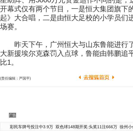
星助阵、用5000万元资金运作不同的是
开幕式仅有两个节目，一是恒大集团旗下
起》大合唱，二是由恒大足校的小学员们进
场赛。
昨天下午，广州恒大与山东鲁能进行了
大新援埃尔克森罚入点球，鲁能由韩鹏追
比1。
(责任编辑：严国平)
广告
彩民车牌号投注中3.9万
双色球148期开奖:头奖11注666万
徐州小