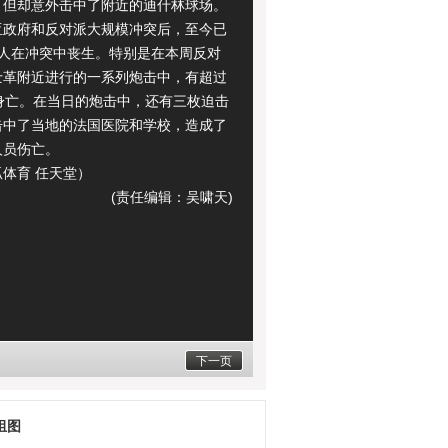
，但却意外击中了附近的迪什林球场。
亚政府和反对派大规模冲突后，至今已
万人在冲突中丧生。特别是在本周反对
士革附近进行的一系列炮击中，有超过
民身亡。在当日的炮击中，还有三枚迫击
击中了当地的法国医院和学校，造成了
人员伤亡。
育 任天堂）
(责任编辑：吴啸天)
下一页
组图