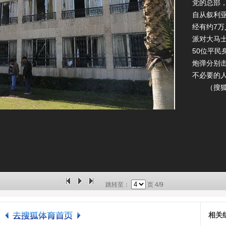
党的总部
自从叙利
经有约7
派对大马
50位平
炮弹分别
不必要的
（搜狐体
跳转至：
页
4/9
相关