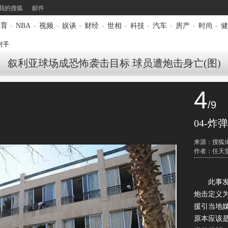
我的搜狐
邮件
体育
-
NBA
-
视频
-
娱谈
-
财经
-
世相
-
科技
-
汽车
-
房产
-
时尚
-
健
对手
叙利亚球场成恐怖袭击目标 球员遭炮击身亡(图)
4
/9
04-炸
来源：搜狐
作者：任天
此事发生
炮击定义为
援引当地
原本应该