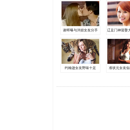
谢晖曝与洋妞女友分手
辽足门神迎娶
约翰逊女友野味十足
准状元女友似