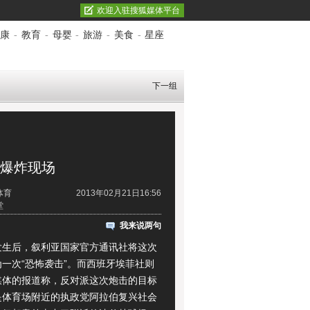
欢迎入驻搜狐媒体平台
康
-
教育
-
母婴
-
旅游
-
美食
-
星座
下一组
弹爆炸现场
体育
2013年02月21日16:56
堂
我来说两句
后，叙利亚国家官方通讯社将这次
一次“恐怖袭击”。而西班牙埃菲社则
媒体的报道称，反对派这次炮击的目标
是体育场附近的执政党阿拉伯复兴社会