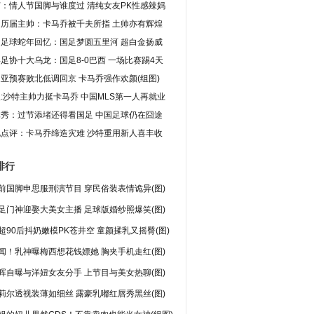
：情人节国脚与谁度过 清纯女友PK性感辣妈
足历届主帅：卡马乔被千夫所指 土帅亦有辉煌
国足球蛇年回忆：国足梦圆五里河 超白金扬威
足协十大乌龙：国足8-0巴西 一场比赛踢4天
亚预赛败北低调回京 卡马乔强作欢颜(组图)
:沙特主帅力挺卡马乔 中国MLS第一人再就业
体秀：过节添堵还得看国足 中国足球仍在囧途
电点评：卡马乔缔造灾难 沙特重用新人喜丰收
排行
前国脚申思服刑演节目 穿民俗装表情诡异(图)
足门神迎娶大美女主播 足球版婚纱照爆笑(图)
超90后抖奶嫩模PK苍井空 童颜揉乳又摇臀(图)
闻！乳神曝梅西想花钱嫖她 胸夹手机走红(图)
晖自曝与洋妞女友分手 上节目与美女热聊(图)
莉尔透视装薄如细丝 露豪乳嘟红唇秀黑丝(图)