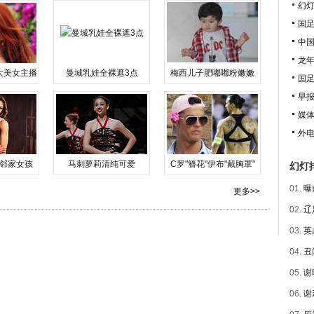
幻灯
国
中
龙年
大美女主播
曼城乳娃全裸遮3点
梅西儿子肥嘟嘟粉嫩嫩
国足
早报
媒
外
邻家女孩
马刺萝莉清纯可爱
C罗"簪花"伊布"戴胸罩"
幻灯
01.
曝
更多>>
02.
辽
03.
英
04.
丑
05.
谢
06.
谢