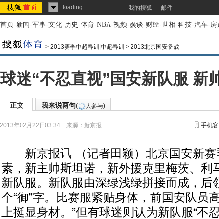
loading...
我的搜狐
邮件
首页
-
新闻
-
军事
-
文化
-
历史
-
体育
-
NBA
-
视频
-
娱谈
-
财经
-
世相
-
科技
-
汽车
-
房
>
2013赛季中超春训|中超春训
>
2013北京国安备战
球迷“不忍直视”国安新队服 新
正文
我来说两句
(
人参与)
2013年02月22日03:34
来源：
新京报
手机客
新京报讯 （记者田颖）北京国安新赛
素，新主帅斯坦诺，新外援克里梅茨、利
新队服。新队服由深绿浅绿拼接而成，后
个“御”字。比赛服紧贴身体，前国安队员
上挺显身材。”但有球迷则认为新队服“不忍