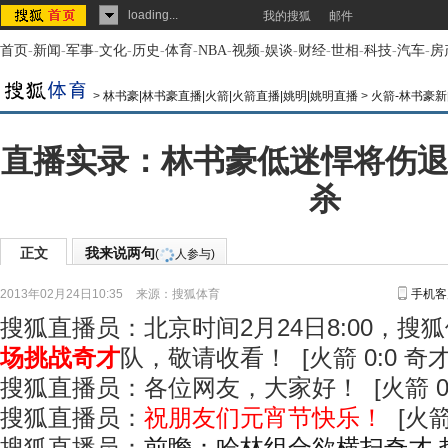
loading...
我的搜狐
邮件
首页
-
新闻
-
军事
-
文化
-
历史
-
体育
-
NBA
-
视频
-
娱谈
-
财经
-
世相
-
科技
-
汽车
-
房
>
林书豪|林书豪直播|火箭|火箭直播|姚明|姚明直播
>
火箭-林书豪新
直播实录：林书豪低迷悍将伤退
杀
正文
我来说两句
(
人参与)
2013年02月24日10:35
来源：
搜狐体育
手机客
搜狐直播员：北京时间2月24日8:00，搜
场挑战奇才
队，敬请收看！ [火箭 0:0 奇才
搜狐直播员：各位网友，大家好！ [火箭 0:
搜狐直播员：
祝朋友们元宵节快乐！
[火箭 