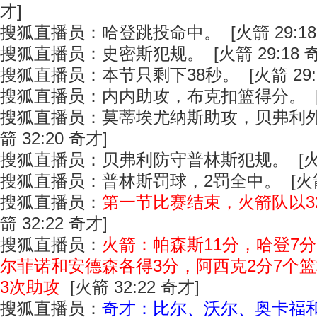
才]
搜狐直播员：哈登跳投命中。 [火箭 29:18
搜狐直播员：史密斯犯规。 [火箭 29:18 奇
搜狐直播员：本节只剩下38秒。 [火箭 29:1
搜狐直播员：内内助攻，布克扣篮得分。 [火箭
搜狐直播员：莫蒂埃尤纳斯助攻，贝弗利外
箭 32:20 奇才]
搜狐直播员：贝弗利防守普林斯犯规。 [火箭 
搜狐直播员：普林斯罚球，2罚全中。 [火箭 3
搜狐直播员：
第一节比赛结束，火箭队以32
箭 32:22 奇才]
搜狐直播员：
火箭：帕森斯11分，哈登7
尔菲诺和安德森各得3分，阿西克2分7个篮
3次助攻
[火箭 32:22 奇才]
搜狐直播员：
奇才：比尔、沃尔、奥卡福