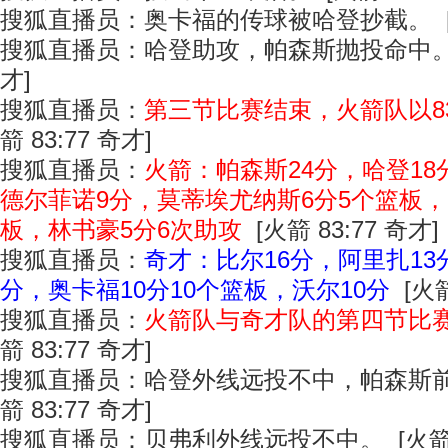
搜狐直播员：奥卡福的传球被哈登抄截。 [火箭
搜狐直播员：哈登助攻，帕森斯抛投命中。 [火
才]
搜狐直播员：
第三节比赛结束，火箭队以83
箭 83:77 奇才]
搜狐直播员：
火箭：帕森斯24分，哈登18
德尔菲诺9分，莫蒂埃尤纳斯6分5个篮板，
板，林书豪5分6次助攻
[火箭 83:77 奇才]
搜狐直播员：
奇才：比尔16分，阿里扎13
分，奥卡福10分10个篮板，沃尔10分
[火箭
搜狐直播员：
火箭队与奇才队的第四节比
箭 83:77 奇才]
搜狐直播员：哈登外线远投不中，帕森斯前
箭 83:77 奇才]
搜狐直播员：贝弗利外线远投不中。 [火箭 83